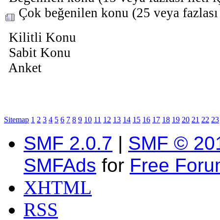
Çok beğenilen konu (25 veya fazlası i
Kilitli Konu
Sabit Konu
Anket
Sitemap
1
2
3
4
5
6
7
8
9
10
11
12
13
14
15
16
17
18
19
20
21
22
23
SMF 2.0.7
|
SMF © 20
SMFAds
for
Free For
XHTML
RSS