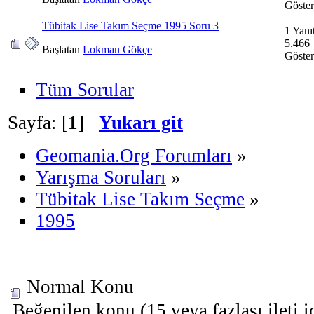
Göste
Tübitak Lise Takım Seçme 1995 Soru 3
1 Yanı
5.466
Başlatan
Lokman Gökçe
Göste
Tüm Sorular
Sayfa: [
1
]
Yukarı git
Geomania.Org Forumları
»
Yarışma Soruları
»
Tübitak Lise Takım Seçme
»
1995
Normal Konu
Beğenilen konu (15 veya fazlası ileti i