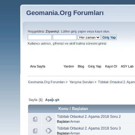
Geomania.Org Forumları
Hoşgeldiniz
Ziyaretçi
. Lütfen
giriş yapın
veya
kayıt olun
.
Kullanıcı adınızı, şifrenizi ve aktif kalma süresini giriniz
Ana Sayfa
Forum
Yardım
Blog
Giriş Yap
Kayıt Ol
ASY Lab
Geomania.Org Forumları
»
Yarışma Soruları
»
Tübitak Ortaokul 2. Aşa
Sayfa: [
1
]
Aşağı git
Konu
/
Başlatan
Tübitak Ortaokul 2. Aşama 2018 Soru 2
Başlatan
Arman
Tübitak Ortaokul 2. Aşama 2018 Soru 3
Başlatan
Arman