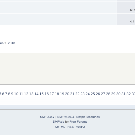
4.6
4.4
ama
»
2018
5
6
7
8
9
10
11
12
13
14
15
16
17
18
19
20
21
22
23
24
25
26
27
28
29
30
31
32
3
SMF 2.0.7
|
SMF © 2011
,
Simple Machines
SMFAds
for
Free Forums
XHTML
RSS
WAP2