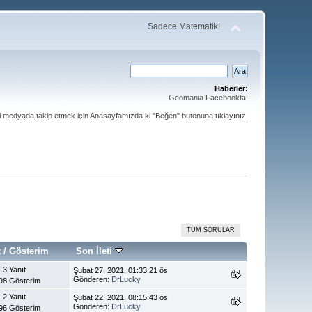
Sadece Matematik!
Haberler:
Geomania Facebookta!
al medyada takip etmek için Anasayfamızda ki "Beğen" butonuna tıklayınız.
TÜM SORULAR
t
/
Gösterim
Son İleti
3 Yanıt
Şubat 27, 2021, 01:33:21 ös
Gönderen:
DrLucky
98 Gösterim
2 Yanıt
Şubat 22, 2021, 08:15:43 ös
Gönderen:
DrLucky
96 Gösterim