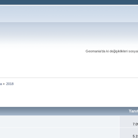
Geomania'da ki değişiklikleri sosy
ma
»
2018
Yanı
7.0
5.1