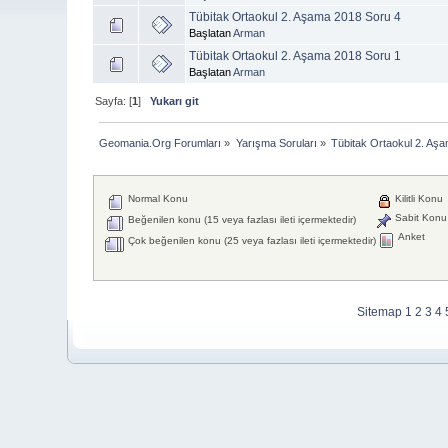
Tübitak Ortaokul 2. Aşama 2018 Soru 4
Başlatan
Arman
Tübitak Ortaokul 2. Aşama 2018 Soru 1
Başlatan
Arman
Sayfa: [
1
]
Yukarı git
Geomania.Org Forumları
»
Yarışma Soruları
»
Tübitak Ortaokul 2. Aş
Normal Konu
Kilitli Konu
Sabit Konu
Beğenilen konu (15 veya fazlası ileti içermektedir)
Anket
Çok beğenilen konu (25 veya fazlası ileti içermektedir)
Sitemap
1
2
3
4