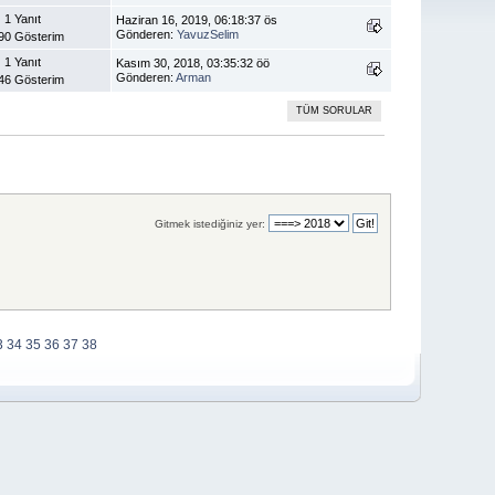
1 Yanıt
Haziran 16, 2019, 06:18:37 ös
Gönderen:
YavuzSelim
90 Gösterim
1 Yanıt
Kasım 30, 2018, 03:35:32 öö
Gönderen:
Arman
46 Gösterim
TÜM SORULAR
Gitmek istediğiniz yer:
3
34
35
36
37
38