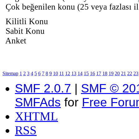
Çok beğenilen konu (25 veya fazlası il
Kilitli Konu
Sabit Konu
Anket
Sitemap
1
2
3
4
5
6
7
8
9
10
11
12
13
14
15
16
17
18
19
20
21
22
23
SMF 2.0.7
|
SMF © 20
SMFAds
for
Free For
XHTML
RSS