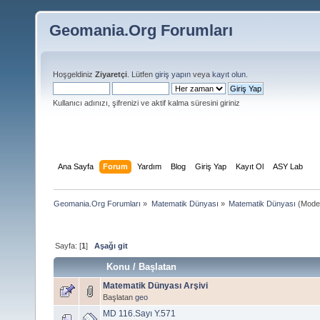
Geomania.Org Forumları
Hoşgeldiniz
Ziyaretçi
. Lütfen
giriş yapın
veya
kayıt olun
.
Kullanıcı adınızı, şifrenizi ve aktif kalma süresini giriniz
Ana Sayfa
Forum
Yardım
Blog
Giriş Yap
Kayıt Ol
ASY Lab
Geomania.Org Forumları
»
Matematik Dünyası
»
Matematik Dünyası
(Mode
Sayfa: [
1
]
Aşağı git
Konu
/
Başlatan
Matematik Dünyası Arşivi
Başlatan
geo
MD 116.Sayı Y.571