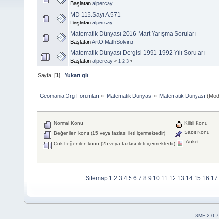
Başlatan
alpercay
MD 116.Sayı A.571
Başlatan
alpercay
Matematik Dünyası 2016-Mart Yarışma Soruları
Başlatan
ArtOfMathSolving
Matematik Dünyası Dergisi 1991-1992 Yılı Soruları
Başlatan
alpercay
«
1
2
3
»
Sayfa: [
1
]
Yukarı git
Geomania.Org Forumları
»
Matematik Dünyası
»
Matematik Dünyası
(Mod
Normal Konu
Kilitli Konu
Sabit Konu
Beğenilen konu (15 veya fazlası ileti içermektedir)
Anket
Çok beğenilen konu (25 veya fazlası ileti içermektedir)
Sitemap
1
2
3
4
5
6
7
8
9
10
11
12
13
14
15
16
17
SMF 2.0.7