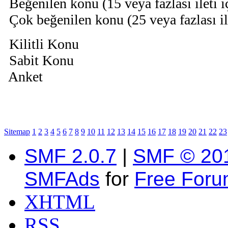
Beğenilen konu (15 veya fazlası ileti 
Çok beğenilen konu (25 veya fazlası il
Kilitli Konu
Sabit Konu
Anket
Sitemap
1
2
3
4
5
6
7
8
9
10
11
12
13
14
15
16
17
18
19
20
21
22
23
SMF 2.0.7
|
SMF © 20
SMFAds
for
Free For
XHTML
RSS