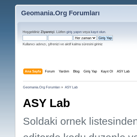
Geomania.Org Forumları
Hoşgeldiniz
Ziyaretçi
. Lütfen
giriş yapın
veya
kayıt olun
.
Kullanıcı adınızı, şifrenizi ve aktif kalma süresini giriniz
Ana Sayfa
Forum
Yardım
Blog
Giriş Yap
Kayıt Ol
ASY Lab
Geomania.Org Forumları
»
ASY Lab
ASY Lab
Soldaki ornek listesinde