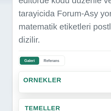
editorde kodu duzenle v
tarayicida Forum-Asy yorum
matematik etiketleri post
dizilir.
Galeri
Referans
ORNEKLER
TEMELLER