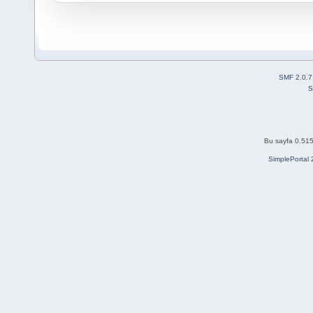
SMF 2.0.7
S
Bu sayfa 0.515
SimplePortal 