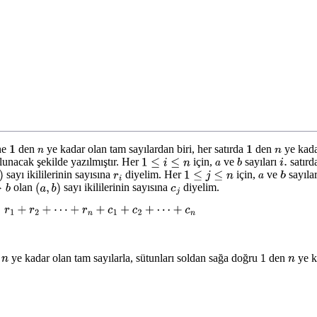
ine
den
ye kadar olan tam sayılardan biri, her satırda
den
ye kada
1
n
1
n
lunacak şekilde yazılmıştır. Her
için,
ve
sayıları
satırd
1
≤
i
≤
n
a
b
i
.
sayı ikililerinin sayısına
diyelim. Her
için,
ve
sayıla
r
i
1
≤
j
≤
n
a
b
olan
sayı ikililerinin sayısına
diyelim.
b
(
a
,
b
)
c
j
r
1
+
r
2
+
⋯
+
r
n
+
c
1
+
c
2
+
⋯
+
c
n
n
ye kadar olan tam sayılarla, sütunları soldan sağa doğru
den
ye k
n
1
n