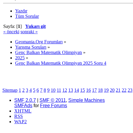
Yazdır
Tüm Sorular
Sayfa: [
1
]
Yukarı git
« önceki
sonraki »
Geomania.Org Forumları
»
Yarışma Soruları
»
Genç Balkan Matematik Olimpiyatı
»
2025
»
Genç Balkan Matematik Olimpiyatı 2025 Soru 4
Sitemap
1
2
3
4
5
6
7
8
9
10
11
12
13
14
15
16
17
18
19
20
21
22
23
SMF 2.0.7
|
SMF © 2011
,
Simple Machines
SMFAds
for
Free Forums
XHTML
RSS
WAP2