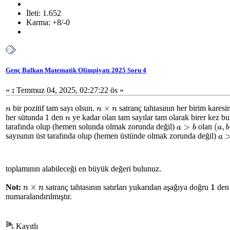
İleti: 1.652
Karma: +8/-0
Genç Balkan Matematik Olimpiyatı 2025 Soru 4
«
:
Temmuz 04, 2025, 02:27:22 ös »
bir pozitif tam sayı olsun.
satranç tahtasının her birim kares
n
n
×
n
her sütunda
den
ye kadar olan tam sayılar tam olarak birer kez bu
1
n
tarafında olup (hemen solunda olmak zorunda değil)
olan
a
>
b
(
a
,
b
)
sayısının üst tarafında olup (hemen üstünde olmak zorunda değil)
a
>
toplamının alabileceği en büyük değeri bulunuz.
Not:
satranç tahtasının satırları yukarıdan aşağıya doğru
de
n
×
n
1
numaralandırılmıştır.
Kayıtlı