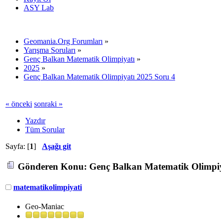
ASY Lab
Geomania.Org Forumları
»
Yarışma Soruları
»
Genç Balkan Matematik Olimpiyatı
»
2025
»
Genç Balkan Matematik Olimpiyatı 2025 Soru 4
« önceki
sonraki »
Yazdır
Tüm Sorular
Sayfa: [
1
]
Aşağı git
Gönderen
Konu: Genç Balkan Matematik Olimpiya
matematikolimpiyati
Geo-Maniac