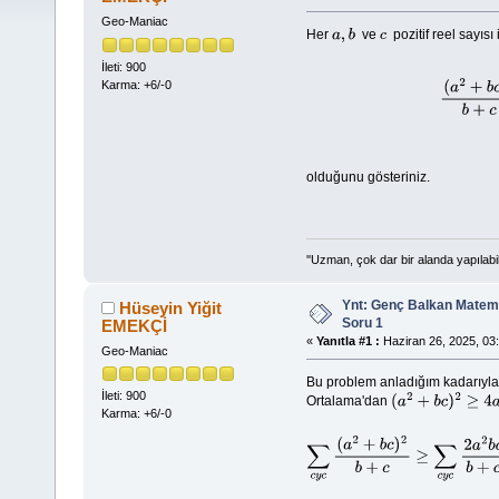
Geo-Maniac
Her
ve
pozitif reel sayısı 
a
,
b
c
İleti: 900
Karma: +6/-0
(
a
2
+
b
c
)
olduğunu gösteriniz.
''Uzman, çok dar bir alanda yapılabi
Ynt: Genç Balkan Matema
Hüseyin Yiğit
Soru 1
EMEKÇİ
«
Yanıtla #1 :
Haziran 26, 2025, 03:
Geo-Maniac
Bu problem anladığım kadarıyla
İleti: 900
Ortalama'dan
(
a
2
+
b
c
)
2
≥
4
a
2
b
c
Karma: +6/-0
∑
c
y
c
(
a
2
+
b
c
)
2
b
+
c
≥
∑
c
y
c
2
a
2
b
c
b