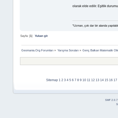
olarak elde edilir. Eşitlik durum
''Uzman, çok dar bir alanda yapılabi
Sayfa: [
1
]
Yukarı git
Geomania.Org Forumları
»
Yarışma Soruları
»
Genç Balkan Matematik Oli
Sitemap
1
2
3
4
5
6
7
8
9
10
11
12
13
14
15
16
17
SMF 2.0.7
S