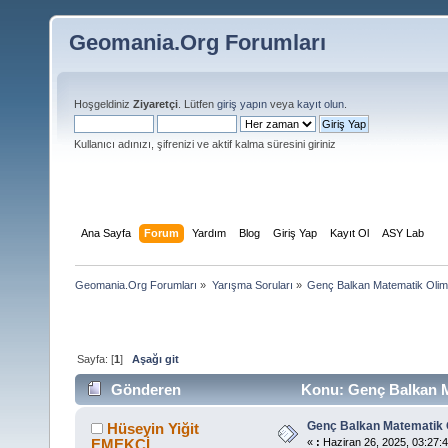
Geomania.Org Forumları
Hoşgeldiniz
Ziyaretçi
. Lütfen
giriş yapın
veya
kayıt olun
.
Kullanıcı adınızı, şifrenizi ve aktif kalma süresini giriniz
Ana Sayfa
Forum
Yardım
Blog
Giriş Yap
Kayıt Ol
ASY Lab
Geomania.Org Forumları
»
Yarışma Soruları
»
Genç Balkan Matematik Olimp
Sayfa: [
1
]
Aşağı git
Gönderen
Konu: Genç Balkan Ma
Genç Balkan Matematik O
Hüseyin Yiğit
EMEKÇİ
«
:
Haziran 26, 2025, 03:27:4