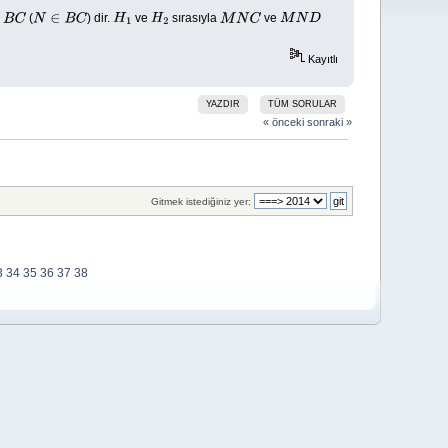
(
) dir.
ve
sırasıyla
ve
C
N
∈
B
C
H
1
H
2
M
N
C
M
N
D
Kayıtlı
YAZDIR
TÜM SORULAR
« önceki
sonraki »
Gitmek istediğiniz yer:
3
34
35
36
37
38