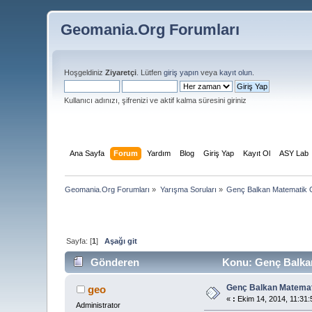
Geomania.Org Forumları
Hoşgeldiniz
Ziyaretçi
. Lütfen
giriş yapın
veya
kayıt olun
.
Kullanıcı adınızı, şifrenizi ve aktif kalma süresini giriniz
Ana Sayfa
Forum
Yardım
Blog
Giriş Yap
Kayıt Ol
ASY Lab
Geomania.Org Forumları
»
Yarışma Soruları
»
Genç Balkan Matematik O
Sayfa: [
1
]
Aşağı git
Gönderen
Konu: Genç Balkan
Genç Balkan Matemati
geo
«
:
Ekim 14, 2014, 11:31:
Administrator