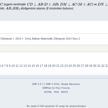
üçgeni verilmiştir.
(
),
(
) ve
C
C
D
⊥
A
B
D
∈
A
B
D
M
⊥
A
C
M
∈
A
C
D
N
⊥
B
idir.
dörtgeninin alanını
cinsinden bulunuz.
A
H
1
B
H
2
S
Olimpiyatı
»
2014
»
Genç Balkan Matematik Olimpiyatı 2014 Soru 2
5
6
7
8
9
10
11
12
13
14
15
16
17
18
19
20
21
22
23
24
25
26
27
28
29
30
31
32
3
SMF 2.0.7
|
SMF © 2011
,
Simple Machines
SMFAds
for
Free Forums
XHTML
RSS
WAP2
Bu sayfa 0.198 saniyede 31 sorgu ile oluşturulmuştur