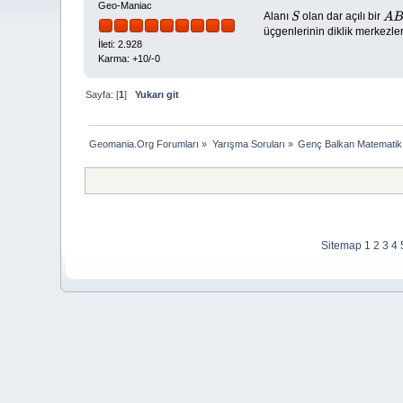
Geo-Maniac
Alanı
olan dar açılı bir
S
A
B
üçgenlerinin diklik merkezler
İleti: 2.928
Karma: +10/-0
Sayfa: [
1
]
Yukarı git
Geomania.Org Forumları
»
Yarışma Soruları
»
Genç Balkan Matematik 
Sitemap
1
2
3
4