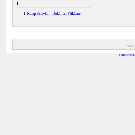
1
Kamp Sınavları - Doküman Yükleme
SMF 
SimplePortal