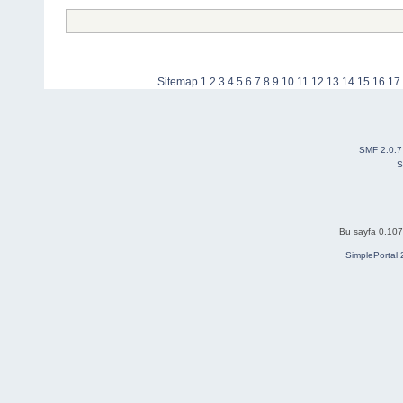
Sitemap
1
2
3
4
5
6
7
8
9
10
11
12
13
14
15
16
17
SMF 2.0.7
S
Bu sayfa 0.107 
SimplePortal 