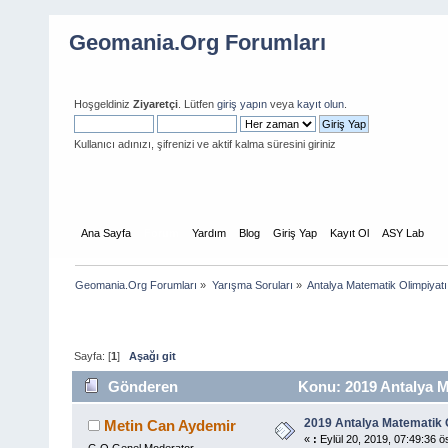
Geomania.Org Forumları
Hoşgeldiniz
Ziyaretçi
. Lütfen
giriş yapın
veya
kayıt olun
.
Kullanıcı adınızı, şifrenizi ve aktif kalma süresini giriniz
Ana Sayfa
Forum
Yardım
Blog
Giriş Yap
Kayıt Ol
ASY Lab
Geomania.Org Forumları
»
Yarışma Soruları
»
Antalya Matematik Olimpiyat
Sayfa: [
1
]
Aşağı git
Gönderen
Konu: 2019 Antalya M
2019 Antalya Matematik O
Metin Can Aydemir
«
:
Eylül 20, 2019, 07:49:36 ö