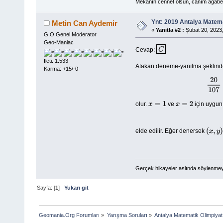
Mekanın cennet olsun, canım ağabe
Ynt: 2019 Antalya Matema
Metin Can Aydemir
«
Yanıtla #2 :
Şubat 20, 2023,
G.O Genel Moderator
Geo-Maniac
Cevap:
C
İleti: 1.533
Atakan deneme-yanılma şeklinde 
Karma: +15/-0
olur.
ve
için uygu
x
=
1
x
=
2
elde edilir. Eğer denersek
(
x
,
y
)
=
(
Gerçek hikayeler aslında söylenmeye
Sayfa: [
1
]
Yukarı git
Geomania.Org Forumları
»
Yarışma Soruları
»
Antalya Matematik Olimpiyat