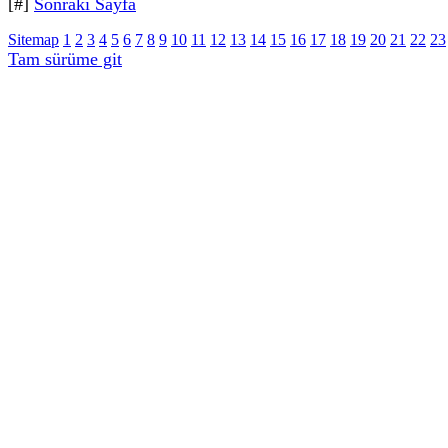
[#]
Sonraki Sayfa
Sitemap
1
2
3
4
5
6
7
8
9
10
11
12
13
14
15
16
17
18
19
20
21
22
23
Tam sürüme git