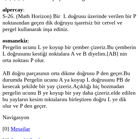
alpercay
:
S-26. (Math Horizon) Bir L doğrusu üzerinde verilen bir P
noktasından geçen dik doğruyu işaretsiz bir cetvel ve
pergel kullanarak inşa ediniz.
osmanekiz
:
Pergelin ucunu L ye koyup bir çember çizeriz.Bu çemberin
L doğrusunu kestiği noktalara A ve B diyelim.[AB] nin
orta noktası P olur.
AB doğru parçasının orta dikme doğrusu P den geçer.Bu
durumda Pergelin ucunu A ya koyup L doğrusunu PB de
kesecak şekilde bir yay çizeriz.Açıklığı hiç bozmadan
pergelin ucunu B ye koyup bir yay daha çizeriz.elde edilen
bu yayların kesim nıktalarını birleştiren doğru L ye dik
olur ve P den geçer.
Navigasyon
[0]
Mesajlar