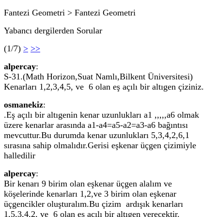
Fantezi Geometri > Fantezi Geometri
Yabancı dergilerden Sorular
(1/7)
>
>>
alpercay
:
S-31.(Math Horizon,Suat Namlı,Bilkent Üniversitesi)
Kenarları 1,2,3,4,5, ve 6 olan eş açılı bir altıgen çiziniz.
osmanekiz
:
.Eş açılı bir altıgenin kenar uzunlukları a1 ,,,,,a6 olmak
üzere kenarlar arasında a1-a4=a5-a2=a3-a6 bağıntısı
mevcuttur.Bu durumda kenar uzunlukları 5,3,4,2,6,1
sırasına sahip olmalıdır.Gerisi eşkenar üçgen çizimiyle
halledilir
alpercay
:
Bir kenarı 9 birim olan eşkenar üçgen alalım ve
köşelerinde kenarları 1,2,ve 3 birim olan eşkenar
üçgencikler oluşturalım.Bu çizim ardışık kenarları
1,5,3,4,2, ve 6 olan eş açılı bir altıgen verecektir.