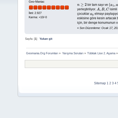
Geo-Maniac
bir tam sayı ve
n
≥
2
(
a
1
,
a
yerleştiriliyor.
isimli
A
,
B
,
C
İleti: 2.927
çocuklar
elmayı paylaşıyor
a
k
Karma: +10/-0
eskisine göre kesin artacak
için, bir denge konumunun v
«
Son Düzenleme: Ocak 17, 201
Sayfa: [
1
]
Yukarı git
Geomania.Org Forumları
»
Yarışma Soruları
»
Tübitak Lise 2. Aşama
»
Sitemap
1
2
3
4