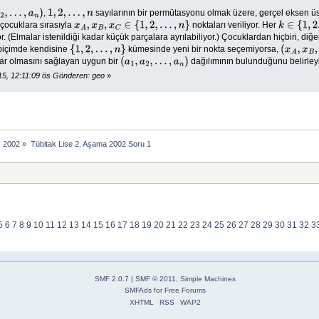
,
sayılarının bir permütasyonu olmak üzere, gerçel eksen 
2
,
…
,
a
n
)
1
,
2
,
…
,
n
 çocuklara sırasıyla
noktaları veriliyor. Her
x
A
,
x
B
,
x
C
∈
{
1
,
2
,
…
,
n
}
k
∈
{
1
,
2
,
…
,
. (Elmalar istenildiği kadar küçük parçalara ayrılabiliyor.) Çocuklardan hiçbiri, diğe
 biçimde kendisine
kümesinde yeni bir nokta seçemiyorsa,
{
1
,
2
,
…
,
n
}
(
x
A
,
x
B
,
x
C
ar olmasını sağlayan uygun bir
dağılımının bulunduğunu belirleyi
(
a
1
,
a
2
,
…
,
a
n
)
5, 12:11:09 ös Gönderen: geo
»
2002
»
Tübitak Lise 2. Aşama 2002 Soru 1
5
6
7
8
9
10
11
12
13
14
15
16
17
18
19
20
21
22
23
24
25
26
27
28
29
30
31
32
3
SMF 2.0.7
|
SMF © 2011
,
Simple Machines
SMFAds
for
Free Forums
XHTML
RSS
WAP2