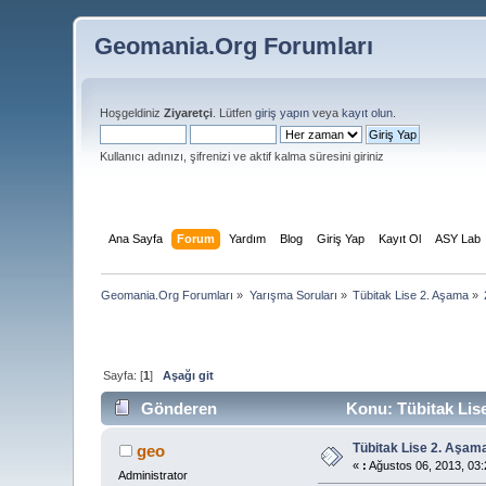
Geomania.Org Forumları
Hoşgeldiniz
Ziyaretçi
. Lütfen
giriş yapın
veya
kayıt olun
.
Kullanıcı adınızı, şifrenizi ve aktif kalma süresini giriniz
Ana Sayfa
Forum
Yardım
Blog
Giriş Yap
Kayıt Ol
ASY Lab
Geomania.Org Forumları
»
Yarışma Soruları
»
Tübitak Lise 2. Aşama
»
Sayfa: [
1
]
Aşağı git
Gönderen
Konu: Tübitak Lise
Tübitak Lise 2. Aşam
geo
«
:
Ağustos 06, 2013, 03:
Administrator