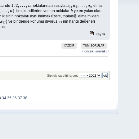
üstünde
noktalarına sırasıyla
elma
1
,
2
,
.
.
.
,
n
a
1
,
a
2
,
.
.
.
,
a
n
için, kendilerine verilen noktalar
ye en yakın olan
n
}
k
r ikisinin noktaları aynı kalmak üzere, topladığı elma miktarı
ye bir denge konumu diyoruz.
nin hangi değerleri
)
n
niz.
Kayıtlı
YAZDIR
TÜM SORULAR
« önceki
sonraki »
Gitmek istediğiniz yer:
3
34
35
36
37
38