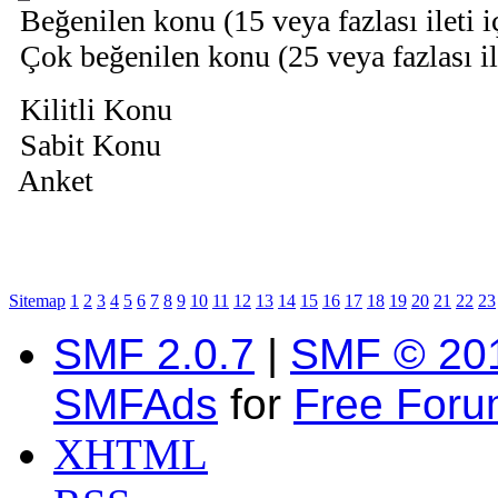
Beğenilen konu (15 veya fazlası ileti 
Çok beğenilen konu (25 veya fazlası il
Kilitli Konu
Sabit Konu
Anket
Sitemap
1
2
3
4
5
6
7
8
9
10
11
12
13
14
15
16
17
18
19
20
21
22
23
SMF 2.0.7
|
SMF © 20
SMFAds
for
Free For
XHTML