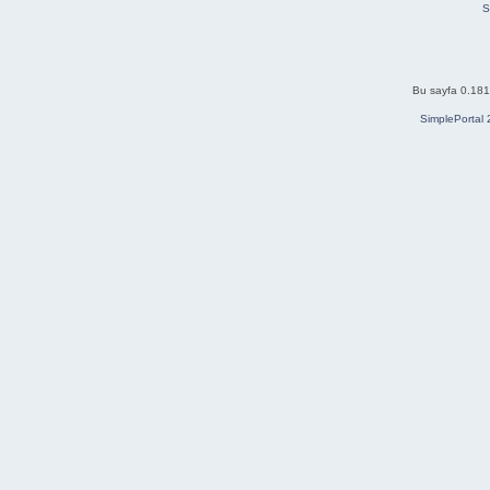
S
Bu sayfa 0.181 
SimplePortal 