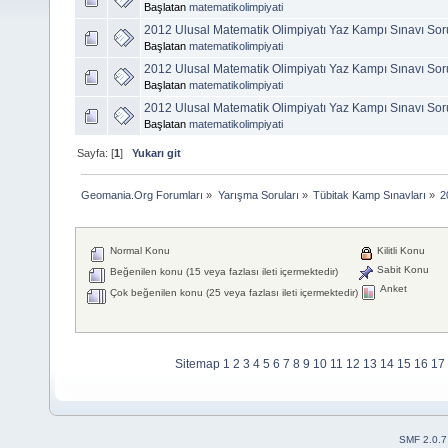
Başlatan
matematikolimpiyati
2012 Ulusal Matematik Olimpiyatı Yaz Kampı Sınavı Sor
Başlatan
matematikolimpiyati
2012 Ulusal Matematik Olimpiyatı Yaz Kampı Sınavı Sor
Başlatan
matematikolimpiyati
2012 Ulusal Matematik Olimpiyatı Yaz Kampı Sınavı Sor
Başlatan
matematikolimpiyati
Sayfa: [
1
]
Yukarı git
Geomania.Org Forumları
»
Yarışma Soruları
»
Tübitak Kamp Sınavları
»
2
Normal Konu
Kilitli Konu
Sabit Konu
Beğenilen konu (15 veya fazlası ileti içermektedir)
Anket
Çok beğenilen konu (25 veya fazlası ileti içermektedir)
Sitemap
1
2
3
4
5
6
7
8
9
10
11
12
13
14
15
16
17
SMF 2.0.7