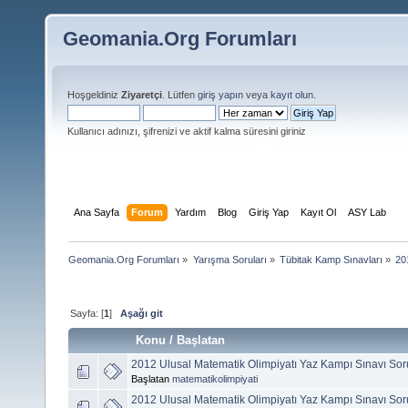
Geomania.Org Forumları
Hoşgeldiniz
Ziyaretçi
. Lütfen
giriş yapın
veya
kayıt olun
.
Kullanıcı adınızı, şifrenizi ve aktif kalma süresini giriniz
Ana Sayfa
Forum
Yardım
Blog
Giriş Yap
Kayıt Ol
ASY Lab
Geomania.Org Forumları
»
Yarışma Soruları
»
Tübitak Kamp Sınavları
»
20
Sayfa: [
1
]
Aşağı git
Konu
/
Başlatan
2012 Ulusal Matematik Olimpiyatı Yaz Kampı Sınavı Sor
Başlatan
matematikolimpiyati
2012 Ulusal Matematik Olimpiyatı Yaz Kampı Sınavı Sor