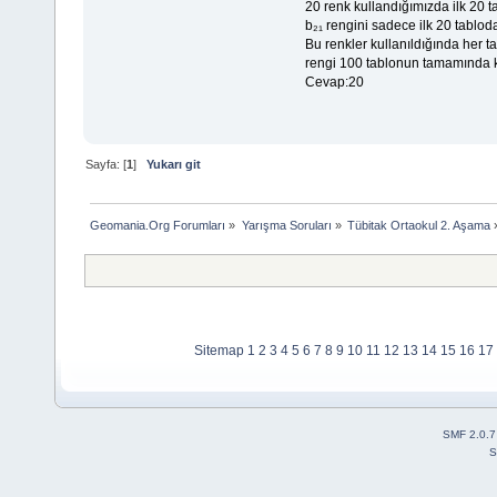
20 renk kullandığımızda ilk 20 t
b₂₁ rengini sadece ilk 20 tablo
Bu renkler kullanıldığında her t
rengi 100 tablonun tamamında 
Cevap:20
Sayfa: [
1
]
Yukarı git
Geomania.Org Forumları
»
Yarışma Soruları
»
Tübitak Ortaokul 2. Aşama
Sitemap
1
2
3
4
5
6
7
8
9
10
11
12
13
14
15
16
17
SMF 2.0.7
S