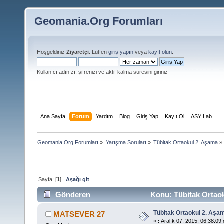
Geomania.Org Forumları
Hoşgeldiniz
Ziyaretçi
. Lütfen
giriş yapın
veya
kayıt olun
.
Kullanıcı adınızı, şifrenizi ve aktif kalma süresini giriniz
Ana Sayfa
Forum
Yardım
Blog
Giriş Yap
Kayıt Ol
ASY Lab
Geomania.Org Forumları
»
Yarışma Soruları
»
Tübitak Ortaokul 2. Aşama
»
Sayfa: [
1
]
Aşağı git
Gönderen
Konu: Tübitak Ortaok
Tübitak Ortaokul 2. Aşa
MATSEVER 27
«
:
Aralık 07, 2015, 06:38:09 