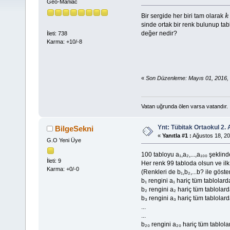
Geo-Maniac
Bir sergide her biri tam olarak
k
sinde ortak bir renk bulunup ta
değer nedir?
İleti: 738
Karma: +10/-8
«
Son Düzenleme: Mayıs 01, 2016, 
Vatan uğrunda ölen varsa vatandır.
Ynt: Tübitak Ortaokul 2
BilgeSekni
«
Yanıtla #1 :
Ağustos 18, 20
G.O Yeni Üye
100 tabloyu a₁,a₂,...,a₁₀₀ şeklin
İleti: 9
Her renk 99 tabloda olsun ve il
Karma: +0/-0
(Renkleri de b₁,b₂,...b? ile göste
b₁ rengini a₁ hariç tüm tablolard
b₂ rengini a₂ hariç tüm tablolard
b₃ rengini a₃ hariç tüm tablolard
...
...
b₂₀ rengini a₂₀ hariç tüm tablola