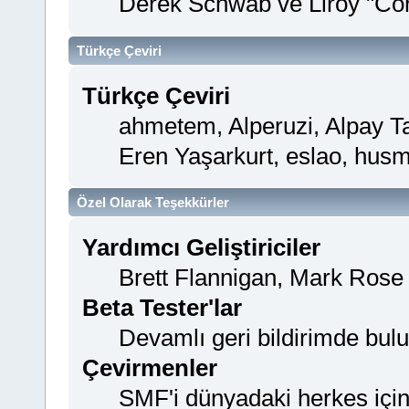
Derek Schwab ve Liroy "Co
Türkçe Çeviri
Türkçe Çeviri
ahmetem, Alperuzi, Alpay T
Eren Yaşarkurt, eslao, hus
Özel Olarak Teşekkürler
Yardımcı Geliştiriciler
Brett Flannigan, Mark Rose
Beta Tester'lar
Devamlı geri bildirimde bulun
Çevirmenler
SMF'i dünyadaki herkes için k