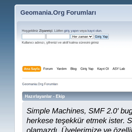
Geomania.Org Forumları
Hoşgeldiniz
Ziyaretçi
. Lütfen
giriş yapın
veya
kayıt olun
.
Kullanıcı adınızı, şifrenizi ve aktif kalma süresini giriniz
Ana Sayfa
Forum
Yardım
Blog
Giriş Yap
Kayıt Ol
ASY Lab
Geomania.Org Forumları
Hazırlayanlar - Ekip
Simple Machines, SMF 2.0' bug
herkese teşekkür etmek ister. 
olamazdı. Üyelerimize ve özell