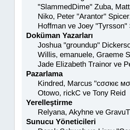
"SlammedDime" Zuba, Matth
Niko, Peter "Arantor" Spice
Hoffman ve Joey "Tyrsson"
Doküman Yazarları
Joshua "groundup" Dickerson
Willis, emanuele, Graeme 
Jade Elizabeth Trainor ve 
Pazarlama
Kindred, Marcus "cσσкιє мσ
Otowo, rickC ve Tony Reid
Yerelleştirme
Relyana, Akyhne ve GravuT
Sunucu Yöneticileri