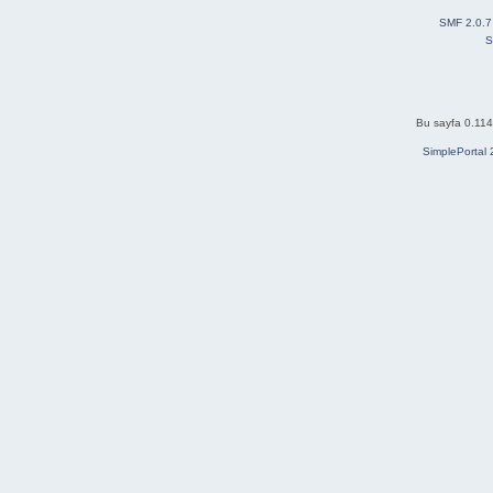
SMF 2.0.7
S
Bu sayfa 0.114
SimplePortal 