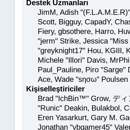
Destek Uzmanları
JimM, Adish "(F.L.A.M.E.R)" 
Scott, Bigguy, CapadY, Cha
Fiery, gbsothere, Harro, H
"jerm" Strike, Jessica "Mis
"greyknight17" Hou, KGIII, K
Michele "Illori" Davis, MrPhi
Paul_Pauline, Piro "Sarge"
Ace, Wade "sησω" Poulsen 
Kişiselleştiriciler
Brad "IchBin™" Grow, ディン
"Runic" Deakin, Bulakbol, C
Eren Yasarkurt, Gary M. Ga
Jonathan "vbgamer45" Valent