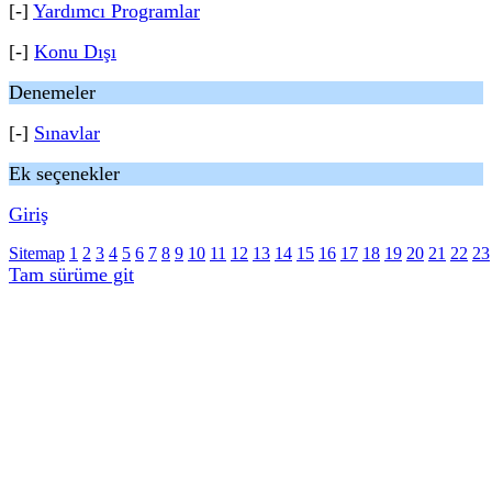
[-]
Yardımcı Programlar
[-]
Konu Dışı
Denemeler
[-]
Sınavlar
Ek seçenekler
Giriş
Sitemap
1
2
3
4
5
6
7
8
9
10
11
12
13
14
15
16
17
18
19
20
21
22
23
Tam sürüme git