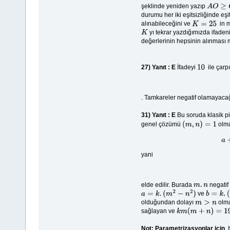
şeklinde yeniden yazıp
A
O
≥
G
O
durumu her iki eşitsizliğinde eş
alınabileceğini ve
in m
K
=
25
yı tekrar yazdığımızda ifaden
K
değerlerinin hepsinin alınması
27)
Yanıt : E
İfadeyi
ile çarp
10
. Tamkareler negatif olamayacağ
31)
Yanıt : E
Bu soruda klasik p
genel çözümü
olm
(
m
,
n
)
=
1
yani
elde edilir. Burada
negatif
m
.
n
ve
a
=
k
.
(
m
2
−
n
2
)
b
=
k
.
(
2
m
olduğundan dolayı
olma
m
>
n
sağlayan ve
k
m
(
m
+
n
)
=
19.53
Not: Parametrizasyonlar için