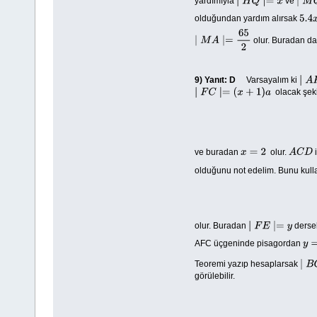
yardımıyla
ve
∣
H
Q
∣=
x
∣
M
Q
olduğundan yardım alırsak
5.4
x
olur. Buradan da
∣
M
A
∣=
65
2
9)
Yanıt: D
Varsayalım ki
∣
A
K
olacak şek
∣
F
C
∣=
(
x
+
1
)
a
ve buradan
olur.
i
x
=
2
A
C
D
olduğunu not edelim. Bunu kull
olur. Buradan
ders
∣
F
E
∣=
y
AFC üçgeninde pisagordan
y
=
1
Teoremi yazıp hesaplarsak
∣
B
C
görülebilir.