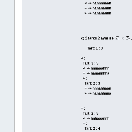
< -> nahnhnaah
= -> nahahannh
> -> nahanahhn
c)
farklı
aynı ise
2
2
T
1
<
T
2
Tart: 1 : 3
< :
Tart: 3 : 5
< -> hnnaaahhn
= -> hanannhha
> :
Tart: 2 : 3
= -> hnnahhaan
> -> hanahhnna
= :
Tart: 2 : 5
< -> hnhaaannh
= :
Tart: 2 : 4