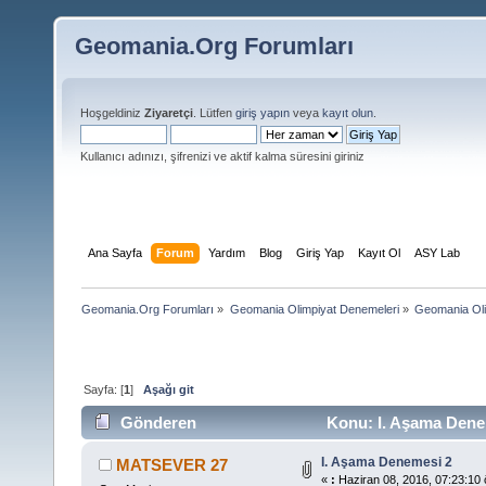
Geomania.Org Forumları
Hoşgeldiniz
Ziyaretçi
. Lütfen
giriş yapın
veya
kayıt olun
.
Kullanıcı adınızı, şifrenizi ve aktif kalma süresini giriniz
Ana Sayfa
Forum
Yardım
Blog
Giriş Yap
Kayıt Ol
ASY Lab
Geomania.Org Forumları
»
Geomania Olimpiyat Denemeleri
»
Geomania Oli
Sayfa: [
1
]
Aşağı git
Gönderen
Konu: I. Aşama Dene
I. Aşama Denemesi 2
MATSEVER 27
«
:
Haziran 08, 2016, 07:23:10 