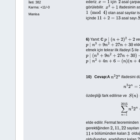
ederiz.
için
asal çarpan
x
=
1
2
İleti: 382
görülebilir.
ifadesinin a
Karma: +11/-0
x
2
+
1
olan asal sayılar i
1
(
mod
4
)
Manisa
içinde
asal sayı
11
+
2
=
13
6)
Yanıt:
C
v
p
∣
(
n
+
2
)
2
+
2
elde
p
∣
n
3
+
9
n
2
+
27
n
+
30
etmek için tekrar ilk ifadeyi
ile
5
p
∣
(
n
3
+
9
n
2
+
27
n
+
30
)
−
(
n
+
5
)
(
n
2
+
p
∣
n
2
+
4
n
+
6
−
(
n
)
(
n
+
4
)
10)
Cevap:A
ifadesini d
n
2
2
n
özdeşliği fark edilirse ve
S
(
n
)
=
∑
n
=
1
elde edilir. Fermat teoreminden
gerektiğinden
sayıları
2
,
11
,
22
e bölümünden kalan
olduğ
11
3
olduğundan aradığımız kalan
2