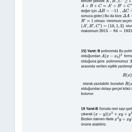
benzer şekilde
A
′
,
B
′
,
C
′
≥
1
A
+
B
+
C
=
A
′
+
B
′
+
C
′
değer için
,
Δ
B
=
−
11
Δ
C
=
2
sonuca gider.) Bu da bize
Δ
A
=
9
olması minimum seçim i
B
′
=
1
olur
(
A
′
,
B
′
,
C
′
)
=
(
10
,
1
,
3
)
maksimum
2015
−
84
=
1931
15)
Yanıt: B
polinomda Bu pol
olduğundan
format
A
(
x
−
x
0
)
2
olduğuna göre polinomumuz
3
arasında verilen eşitlik yardımıy
olarak yazılabilir. buradan
R
(
x
)
olduğundan dolayı gerçel kökü
bulunur.
19
Yanıt:B
Soruda reel sayı şart
çıkarak
(
x
−
y
)
(
x
2
+
x
y
+
y
2
)
=
(
x
−
y
)
Bizden istenen ifade
x
2
y
+
x
y
2
önüne alabiliriz.