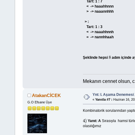
Tart: 1 : 7
< -> haaahhnnn
> -> naaannhhh
> :
Tart: 1 : 3
< -> naaahhnnh
= -> nannhhaah
Şeklinde hepsi
adım içinde ayı
8
Mekanın cennet olsun, 
Ynt: I. Aşama Denemesi 
AtakanCİCEK
«
Yanıtla #7 :
Haziran 16, 20
G.O Efsane Üye
Kombinatorik sorularından yaptı
Yanıt: A
Sırasıyla hamsi türle
4
)
olasılığımız