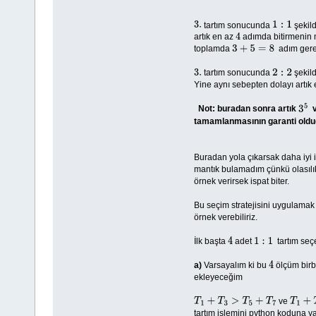
tartım sonucunda
şekild
3.
1
:
1
artık en az
adımda bitirmenin
4
toplamda
adım gerek
3
+
5
=
8
tartım sonucunda
şekild
3.
2
:
2
Yine aynı sebepten dolayı artık
Not: buradan sonra artık
3
5
tamamlanmasının garanti olduğ
Buradan yola çıkarsak daha iyi 
mantık bulamadım çünkü olasılık
örnek verirsek ispat biter.
Bu seçim stratejisini uygulama
örnek verebiliriz.
İlk başta
adet
tartım seç
4
1
:
1
a)
Varsayalım ki bu
ölçüm birb
4
ekleyeceğim
ve
T
1
+
T
3
>
T
5
+
T
7
T
1
+
T
3
tartım işlemini python koduna y