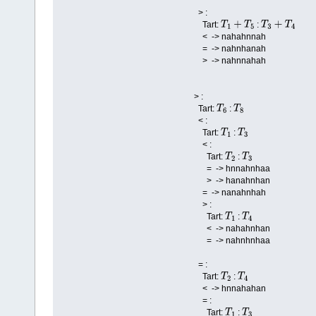
> :
Tart:
:
T
1
+
T
5
T
3
+
T
4
< -> nahahnnah
= -> nahnhanah
> -> nahnnahah
> :
Tart:
:
T
6
T
8
< :
Tart:
:
T
1
T
3
< :
Tart:
:
T
2
T
3
= -> hnnahnhaa
> -> hanahnhan
= -> nanahnhah
> :
Tart:
:
T
1
T
4
< -> nahahnhan
= -> nahnhnhaa
= :
Tart:
:
T
2
T
4
< -> hnnahahan
= :
Tart:
:
T
1
T
3