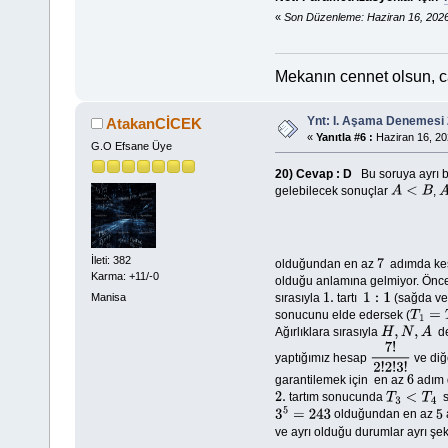
«
Son Düzenleme: Haziran 16, 202
Mekanın cennet olsun, 
Ynt: I. Aşama Denemesi 
AtakanCİCEK
«
Yanıtla #6 :
Haziran 16, 20
G.O Efsane Üye
20)
Cevap : D
Bu soruya ayrı b
gelebilecek sonuçlar
,
A
<
B
A
İleti: 382
olduğundan en az
adımda kes
7
Karma: +11/-0
olduğu anlamına gelmiyor. Önce
sırasıyla
tartı
(sağda ve
Manisa
1.
1
:
1
sonucunu elde edersek (
T
1
=
T
2
Ağırlıklara sırasıyla
de
H
,
N
,
A
yaptığımız hesap
ve diğ
7
!
2
!
2
!
3
!
garantilemek için en az
adım d
6
tartım sonucunda
s
2.
T
3
<
T
4
olduğundan en az
3
5
=
243
5
ve ayrı olduğu durumlar ayrı şe