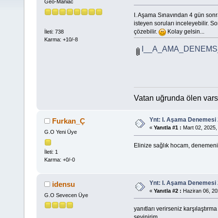
Geo-Maniac
I. Aşama Sınavından 4 gün sonr
isteyen soruları inceleyebilir. S
çözebilir.
Kolay gelsin...
İleti: 738
Karma: +10/-8
I__A_AMA_DENEMS_
Vatan uğrunda ölen vars
Ynt: I. Aşama Denemesi 
Furkan_Ç
«
Yanıtla #1 :
Mart 02, 2025,
G.O Yeni Üye
Elinize sağlık hocam, denemen
İleti: 1
Karma: +0/-0
Ynt: I. Aşama Denemesi 
idensu
«
Yanıtla #2 :
Haziran 06, 20
G.O Sevecen Üye
yanıtları verirseniz karşılaştır
sevinirim.