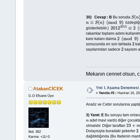
30)
Cevap : B
Bu soruda
S
(
n
)
özdeşliği 
n
≡
S
(
n
)
(
mod
9
)
gösterilebilir.)
2012
2015
≡
2
(
mo
rakamlar toplamı adımı kullanılm
kare kalanı daima
2
(
mod
9
)
sonucunda en son tahtada
kal
2
sayılarından sadece
sayısını al
2
Mekanın cennet olsun, 
Ynt: I. Aşama Denemesi 
AtakanCİCEK
«
Yanıtla #5 :
Haziran 16, 20
G.O Efsane Üye
Analiz ve Cebir sorularına yapt
3)
Yanıt: E
Bu soruyu tam onlara
adet mavi vardı) diğer çocukt
n
olmalıdır. Diğer taraftan
23
+
m
+
Dolayısıyla buradaki şekerler
3
İleti: 382
dağıtıldığında (Bu ifadenin mant
Karma: +11/-0