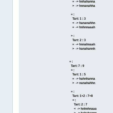
= -> hnhahanna
> -> hnnanahha
= :
Tart: 1 : 3
< -> hananahhn
= -> hnhnnaaah
> :
Tart: 2 : 3
= -> hnnahnaah
> -> hanahannh
= :
Tart: 7 : 9
< :
Tart: 1 : 5
= -> hahnhanna
> -> nanahahhn
= :
Tart: 1+2 : 7+8
< :
Tart: 2 : 7
< -> hnhnhnaaa
> -> hahahannn