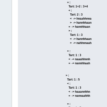
= :
Tart: 1+2 : 3+4
< :
Tart: 2 : 3
< -> hnaahhnna
> -> hannhhaan
= -> hannhhaan
> :
Tart: 1 : 3
< -> hannhhaan
> -> nahhnnaah
> :
Tart: 1 : 3
< -> naaahhnnh
= -> nannhhaah
> :
Tart: 1 : 5
< :
Tart: 1 : 3
< -> haaannhhn
= -> nannaahhh
= :