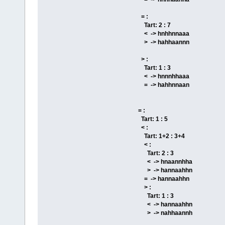
= :
Tart: 2 : 7
< -> hnhhnnaaa
> -> hahhaannn
> :
Tart: 1 : 3
< -> hnnnhhaaa
= -> hahhnnaan
= :
Tart: 1 : 5
< :
Tart: 1+2 : 3+4
< :
Tart: 2 : 3
< -> hnaannhha
> -> hannaahhn
= -> hannaahhn
> :
Tart: 1 : 3
< -> hannaahhn
> -> nahhaannh