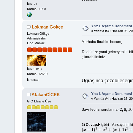
İleti: 71
Karma: +1/-0
Ynt: I. Aşama Denemesi 
Lokman Gökçe
«
Yanıtla #3 :
Haziran 06, 20
Lokman Gökçe
Administrator
Merhaba İbrahim hocam,
Geo-Maniac
Talebinize yanıt gelmeyebilir, 
çıkarabilirsiniz.
İleti: 3.818
Karma: +26/-0
Uğraşınca çözebileceğim
İstanbul
Ynt: I. Aşama Denemesi 
AtakanCİCEK
«
Yanıtla #4 :
Haziran 16, 20
G.O Efsane Üye
Sayı Teorisi sorularına (
2
,
6
,
10
,
1
2)
Cevap:Hiçbiri
Varsayalım ki
(
x
−
1
)
2
+
x
2
+
(
x
+
1
)
2
+
1
=
3
x
2
+
3