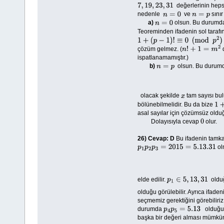
değerlerinin hep
7
,
19
,
23
,
31
nedenle
ve
sınır
n
=
0
n
=
p
a)
olsun. Bu durum
n
=
0
Teoreminden ifadenin sol tarafı
1
+
(
p
−
1
)
!
≡
0
(
mod
p
2
)
çözüm gelmez. (
d
n
!
+
1
=
m
2
ispatlanamamıştır.)
b)
olsun. Bu durum
n
=
p
olacak şekilde
tam sayısı bul
x
bölünebilmelidir. Bu da bize
1
+
asal sayılar için çözümsüz oldu
Dolayısıyla cevap
olur.
0
26)
Cevap: D
Bu ifadenin tamka
ol
p
1
p
2
p
3
=
2015
=
5.13
.31
elde edilir.
olduğ
p
1
∈
5
,
13
,
31
olduğu görülebilir. Ayrıca ifaden
seçmemiz gerektiğini görebiliri
durumda
olduğu
p
4
p
5
=
5.13
başka bir değeri alması mümkün 