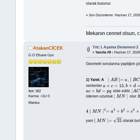
olarak bulunur.
«
Son Düzenleme: Haziran 17, 202
Mekanın cennet olsun, 
Ynt: I. Aşama Denemesi 2
AtakanCİCEK
«
Yanıtla #8 :
Haziran 17, 2026
G.O Efsane Üye
Geometri sorularına yaptığım çö
1)
Yanıt: A
,
∣
A
B
∣=
a
∣
B
C
∣
verilenler
,
a
+
c
=
15
b
+
d
=
43
elde edilir.
İleti: 382
a
c
+
b
d
=
p
q
|
A
C
|
Karma: +11/-0
istenen uzunluk
olur. B
∣
M
N
∣
Manisa
4
∣
M
N
∣
2
=
a
2
+
b
2
+
c
2
yani
olarak bul
∣
M
N
∣=
31