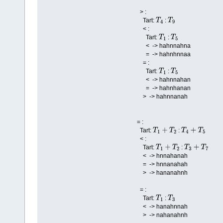
> :
Tart:
:
T
4
T
9
< :
Tart:
:
T
1
T
5
< -> hahnnahna
= -> hahnhnnaa
= :
Tart:
:
T
1
T
5
< -> hahnnahan
= -> hahnhanan
> -> hahnnanah
= :
Tart:
:
T
1
+
T
2
T
4
+
T
5
< :
Tart:
:
T
1
+
T
2
T
3
+
T
7
< -> hnnahanah
= -> hnnanahah
> -> hananahnh
= :
Tart:
:
T
1
T
3
< -> hanahnnah
> -> nahanahnh