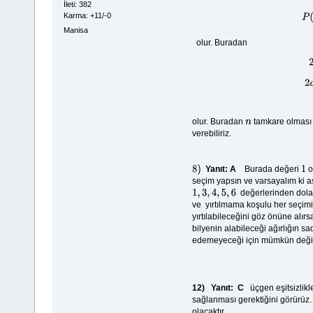
İleti: 382
Karma: +11/-0
Manisa
olur. Buradan
olur. Buradan
tamkare olması 
n
verebiliriz.
Yanıt: A
Burada değeri
o
8)
1
seçim yapsın ve varsayalım ki a
değerlerinden dolayı
1
,
3
,
4
,
5
,
6
ve yırtılmama koşulu her seçim
yırtılabileceğini göz önüne alır
bilyenin alabileceği ağırlığın s
edemeyeceği için mümkün değil
12)
Yanıt: C
üçgen eşitsizlikl
sağlanması gerektiğini görürüz
olacaktır.