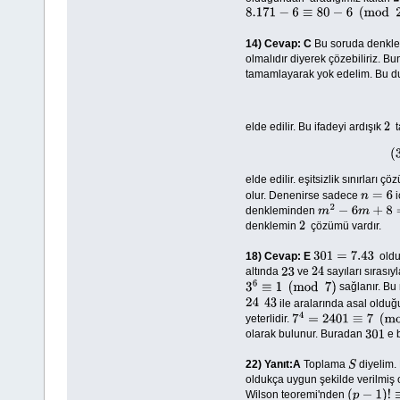
8.171
−
6
≡
80
−
6
(
mod
23
)
14)
Cevap: C
Bu soruda denkl
olmalıdır diyerek çözebiliriz. 
tamamlayarak yok edelim. Bu 
elde edilir. Bu ifadeyi ardışık
ta
2
elde edilir. eşitsizlik sınırları 
olur. Denenirse sadece
i
n
=
6
denkleminden
m
2
−
6
m
+
8
=
0
denklemin
çözümü vardır.
2
18)
Cevap: E
oldu
301
=
7.43
altında
ve
sayıları sırasıy
23
24
sağlanır. Bu
3
6
≡
1
(
mod
7
)
ile aralarında asal oldu
24
43
yeterlidir.
7
4
=
2401
≡
7
(
mod
42
)
olarak bulunur. Buradan
e 
301
22)
Yanıt:
A
Toplama
diyelim.
S
oldukça uygun şekilde verilmiş
Wilson teoremi'nden
(
p
−
1
)
!
≡
−
1
(