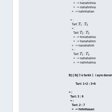
< -> hanahnhna
> -> nahahnhna
> -> nahnhahan
> :
Tart:
:
T
1
T
3
< :
Tart:
:
T
2
T
3
= -> hnnahahna
> -> hanahahnn
= -> nanahahnh
> :
Tart:
:
T
1
T
4
< -> nahahahnn
= -> nahnhahna
B) [ /b]
ü farklı
i aynı duru
3
1
Tart: 1+2 : 3+6
< :
Tart: 3 : 9
< :
Tart: 2 : 7
< -> hnhnhaaan