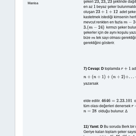
şekeri
şeklinde dağı
23
,
23
,
23
Manisa
en az
beyaz şeker bulunmaldıd
1
oluşan
adet şeke
23
+
1
+
12
kastetmek istediği kimsenin her
mevcut renkten en fazla
m
−
24
kırmızı şeker bulun
3.
(
m
−
24
)
şekerler için de aynı koşulu ya
bize
tek sayı olması gerekt
m
gerektiğini gösterir.
7)
Cevap: D
toplamda
ad
r
+
1
n
+
(
n
+
1
)
+
(
n
+
2
)
+
.
.
.
+
(
n
+
r
)
yazarsak
elde edilir.
o
4646
=
2.23
.101
tüm olası değerleri denersek
r
+
olduğu bulunur. Δ
n
=
28
11)
Yanıt: D
Bu soruda Berk bir m
Geriye kalan toplam şeker sayısı