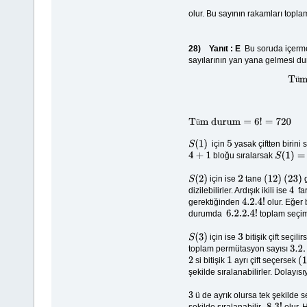
olur. Bu sayının rakamları topla
28)
Yanıt : E
Bu soruda içerme
sayılarının yan yana gelmesi du
ü
ü
Tüm durum
=
6
!
=
720
için
yasak çiftten birini
S
(
1
)
5
bloğu sıralarsak
4
+
1
S
(
1
)
=
C
(
için ise
tane
g
S
(
2
)
2
(
12
)
(
23
)
dizilebilirler. Ardışık ikili ise
far
4
gerektiğinden
olur. Eğer
4.2
.4
!
durumda
toplam seçim
6.2
.2
.4
!
için ise
bitişik çift seçili
S
(
3
)
3
toplam permütasyon sayısı
3.2
.
(
si bitişik
ayrı çift seçersek
2
1
(
1
şekilde sıralanabilirler. Dolayı
ü de ayrık olursa tek şekilde
3
şekilde sıralanabilir.
olur. 