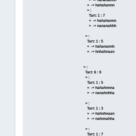
= -> hahahannn
> :
Tart: 1 : 7
< -> hahahannn
> -> nananahhh
> :
Tart: 1 : 5
< -> hahanannh
= -> hnhahnaan
> :
Tart: 6 : 9
< :
Tart: 1 : 5
= -> hahahnnna
> -> nanahnhha
= :
Tart: 1 : 3
= -> hahnhnaan
> -> nahnnahha
> :
Tart: 1 : 7