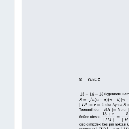
5)
Yanıt: C
üçgeninde Heron
13
−
14
−
15
S
=
u
(
u
−
a
)
(
u
−
b
)
(
u
−
c
)
olur. Ayrıca
∣
I
P
∣=
r
=
4
S
=
Teoremi'nden
olur.
∣
B
H
∣=
5
önüne alırsak
13
+
x
∣
I
M
∣
=
5
∣
H
I
∣
çizdiğimizdeki kesişim noktası