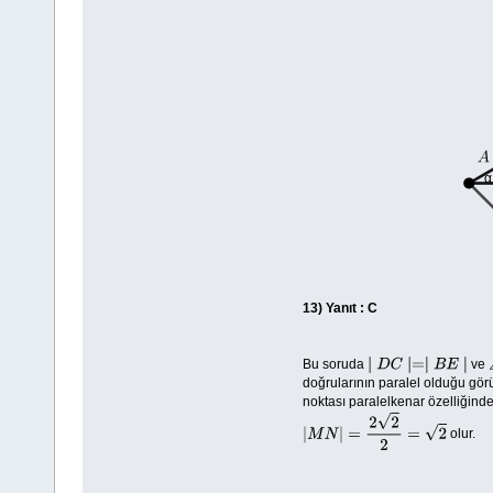
13)
Yanıt : C
Bu soruda
ve
∣
D
C
∣=∣
B
E
∣
doğrularının paralel olduğu görü
noktası paralelkenar özelliğind
olur.
|
M
N
|
=
2
2
2
=
2