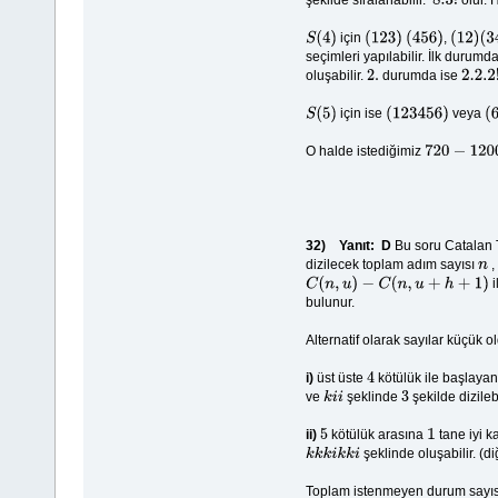
8.3
!
için
,
S
(
4
)
(
123
)
(
456
)
(
12
)
(
34
seçimleri yapılabilir. İlk durumd
oluşabilir.
durumda ise
2.
2.2
.2
!
için ise
veya
S
(
5
)
(
123456
)
(
6
O halde istediğimiz
720
−
1200
+
32)
Yanıt: D
Bu soru Catalan T
dizilecek toplam adım sayısı
,
n
i
C
(
n
,
u
)
−
C
(
n
,
u
+
h
+
1
)
bulunur.
Alternatif olarak sayılar küçük 
i)
üst üste
kötülük ile başlaya
4
ve
şeklinde
şekilde dizilebi
k
i
i
3
ii)
kötülük arasına
tane iyi k
5
1
şeklinde oluşabilir. (d
k
k
k
i
k
k
i
Toplam istenmeyen durum sayı