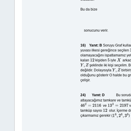
Bu da bize
sonucunu verir.
16)
Yanıt: B
Soruyu Graf kull
yuvası ilkesi gereğince seçilen
olamayacağını ispatlamamız yete
kalan
kişiden
iyle
arkad
12
5
X
şeklinde iki kişi seçelim. 
Y
,
Z
değildir. Dolayısıyla
birbir
Y
,
Z
olduğunu gösterir O halde bu gr
çelişir.
24)
Yanıt: D
Bu soruda 
atlayacağımız tamkare ve tamküp
ve
46
2
=
2116
13
3
=
2197
tamküp sayısı
olur. İçerme d
12
çıkarmamız gerekir (
)
1
6
,
2
6
,
3
6