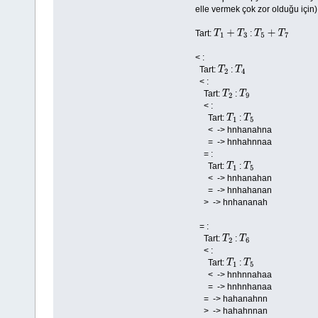
elle vermek çok zor olduğu için)
Tart:
:
T
1
+
T
3
T
5
+
T
7
< :
Tart:
:
T
2
T
4
< :
Tart:
:
T
2
T
9
< :
Tart:
:
T
1
T
5
< -> hnhanahna
= -> hnhahnnaa
= :
Tart:
:
T
1
T
5
< -> hnhanahan
= -> hnhahanan
> -> hnhananah
= :
Tart:
:
T
2
T
6
< :
Tart:
:
T
1
T
5
< -> hnhnnahaa
= -> hnhnhanaa
= -> hahanahnn
> -> hahahnnan