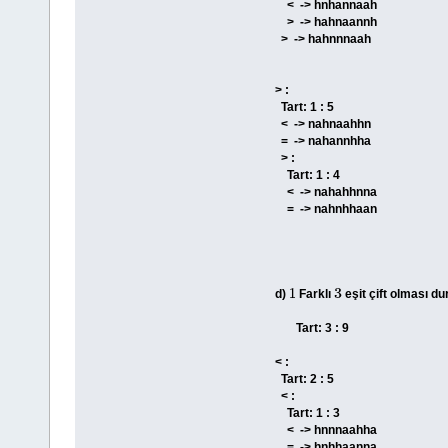
< -> hnhannaah
> -> hahnaannh
> -> hahnnnaah
> :
Tart: 1 : 5
< -> nahnaahhn
= -> nahannhha
> :
Tart: 1 : 4
< -> nahahhnna
= -> nahnhhaan
d)
Farklı
eşit çift olması 
1
3
Tart: 3 : 9
< :
Tart: 2 : 5
< :
Tart: 1 : 3
< -> hnnnaahha
= -> hnhhaanna