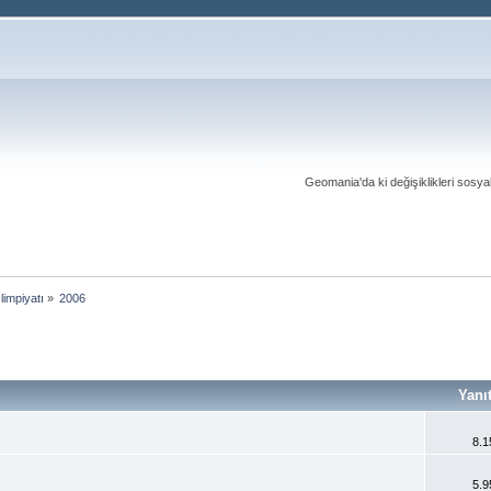
Geomania'da ki değişiklikleri sosy
limpiyatı
»
2006
Yanı
8.1
5.9