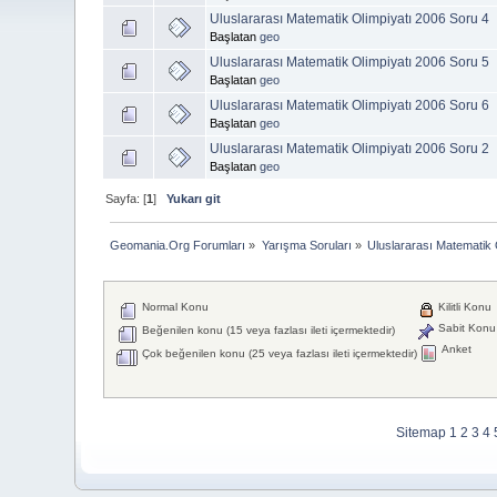
Uluslararası Matematik Olimpiyatı 2006 Soru 4
Başlatan
geo
Uluslararası Matematik Olimpiyatı 2006 Soru 5
Başlatan
geo
Uluslararası Matematik Olimpiyatı 2006 Soru 6
Başlatan
geo
Uluslararası Matematik Olimpiyatı 2006 Soru 2
Başlatan
geo
Sayfa: [
1
]
Yukarı git
Geomania.Org Forumları
»
Yarışma Soruları
»
Uluslararası Matematik 
Normal Konu
Kilitli Konu
Sabit Konu
Beğenilen konu (15 veya fazlası ileti içermektedir)
Anket
Çok beğenilen konu (25 veya fazlası ileti içermektedir)
Sitemap
1
2
3
4