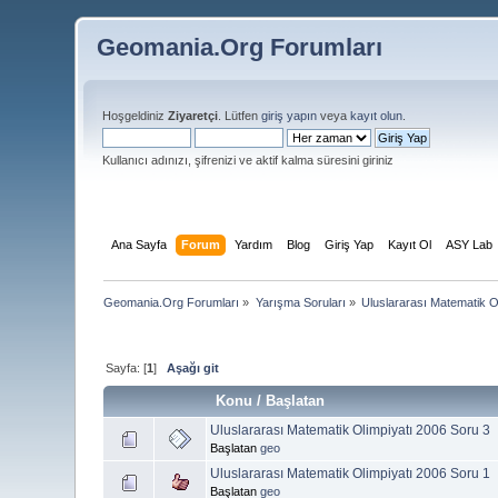
Geomania.Org Forumları
Hoşgeldiniz
Ziyaretçi
. Lütfen
giriş yapın
veya
kayıt olun
.
Kullanıcı adınızı, şifrenizi ve aktif kalma süresini giriniz
Ana Sayfa
Forum
Yardım
Blog
Giriş Yap
Kayıt Ol
ASY Lab
Geomania.Org Forumları
»
Yarışma Soruları
»
Uluslararası Matematik O
Sayfa: [
1
]
Aşağı git
Konu
/
Başlatan
Uluslararası Matematik Olimpiyatı 2006 Soru 3
Başlatan
geo
Uluslararası Matematik Olimpiyatı 2006 Soru 1
Başlatan
geo