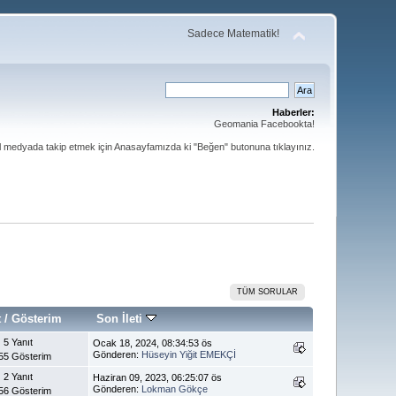
Sadece Matematik!
Haberler:
Geomania Facebookta!
al medyada takip etmek için Anasayfamızda ki "Beğen" butonuna tıklayınız.
TÜM SORULAR
t
/
Gösterim
Son İleti
5 Yanıt
Ocak 18, 2024, 08:34:53 ös
Gönderen:
Hüseyin Yiğit EMEKÇİ
55 Gösterim
2 Yanıt
Haziran 09, 2023, 06:25:07 ös
Gönderen:
Lokman Gökçe
56 Gösterim