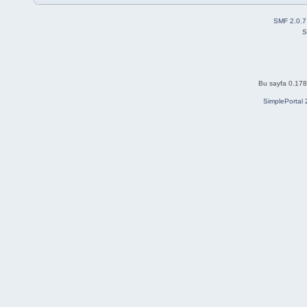
SMF 2.0.7
S
Bu sayfa 0.178 
SimplePortal 