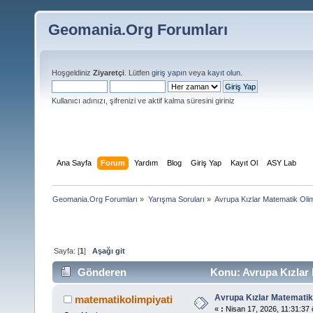
Geomania.Org Forumları
Hoşgeldiniz
Ziyaretçi
. Lütfen
giriş yapın
veya
kayıt olun
.
Kullanıcı adınızı, şifrenizi ve aktif kalma süresini giriniz
Ana Sayfa
Forum
Yardım
Blog
Giriş Yap
Kayıt Ol
ASY Lab
Geomania.Org Forumları
»
Yarışma Soruları
»
Avrupa Kızlar Matematik Olim
Sayfa: [
1
]
Aşağı git
Gönderen
Konu: Avrupa Kızlar 
Avrupa Kızlar Matematik
matematikolimpiyati
«
:
Nisan 17, 2026, 11:31:37 