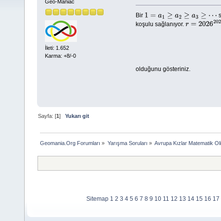
Geo-Maniac
Bir
s
1
=
a
1
≥
a
2
≥
a
3
≥
⋯
koşulu sağlanıyor.
r
=
2026
2026
İleti: 1.652
Karma: +8/-0
olduğunu gösteriniz.
Sayfa: [
1
]
Yukarı git
Geomania.Org Forumları
»
Yarışma Soruları
»
Avrupa Kızlar Matematik Oli
Sitemap
1
2
3
4
5
6
7
8
9
10
11
12
13
14
15
16
17