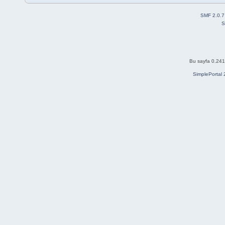
SMF 2.0.7
S
Bu sayfa 0.241 
SimplePortal 