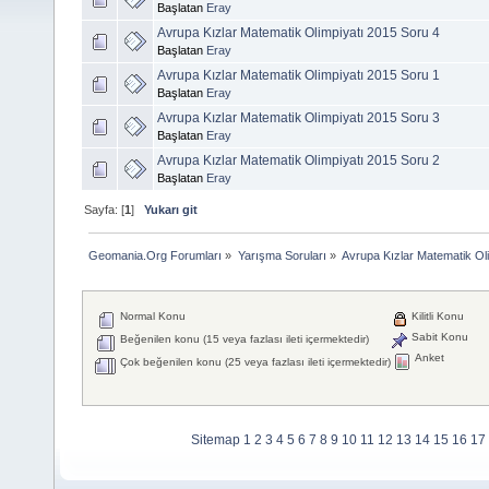
Başlatan
Eray
Avrupa Kızlar Matematik Olimpiyatı 2015 Soru 4
Başlatan
Eray
Avrupa Kızlar Matematik Olimpiyatı 2015 Soru 1
Başlatan
Eray
Avrupa Kızlar Matematik Olimpiyatı 2015 Soru 3
Başlatan
Eray
Avrupa Kızlar Matematik Olimpiyatı 2015 Soru 2
Başlatan
Eray
Sayfa: [
1
]
Yukarı git
Geomania.Org Forumları
»
Yarışma Soruları
»
Avrupa Kızlar Matematik Oli
Normal Konu
Kilitli Konu
Sabit Konu
Beğenilen konu (15 veya fazlası ileti içermektedir)
Anket
Çok beğenilen konu (25 veya fazlası ileti içermektedir)
Sitemap
1
2
3
4
5
6
7
8
9
10
11
12
13
14
15
16
17