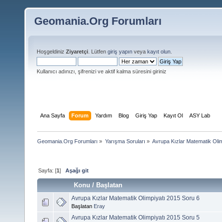
Geomania.Org Forumları
Hoşgeldiniz
Ziyaretçi
. Lütfen
giriş yapın
veya
kayıt olun
.
Kullanıcı adınızı, şifrenizi ve aktif kalma süresini giriniz
Ana Sayfa
Forum
Yardım
Blog
Giriş Yap
Kayıt Ol
ASY Lab
Geomania.Org Forumları
»
Yarışma Soruları
»
Avrupa Kızlar Matematik Olim
Sayfa: [
1
]
Aşağı git
Konu
/
Başlatan
Avrupa Kızlar Matematik Olimpiyatı 2015 Soru 6
Başlatan
Eray
Avrupa Kızlar Matematik Olimpiyatı 2015 Soru 5