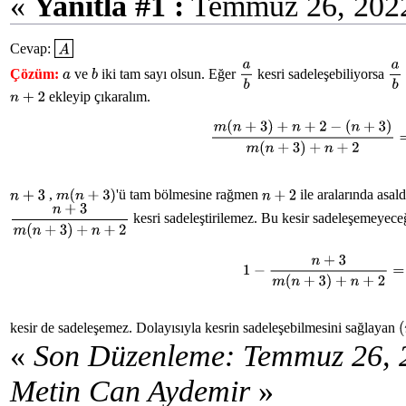
«
Yanıtla #1 :
Temmuz 26, 2022
Cevap:
A
Çözüm:
ve
iki tam sayı olsun. Eğer
kesri sadeleşebiliyorsa
a
b
a
b
a
b
ekleyip çıkaralım.
n
+
2
m
(
n
+
3
)
+
n
+
2
−
(
n
+
3
)
m
(
n
+
3
)
+
n
,
'ü tam bölmesine rağmen
ile aralarında asal
n
+
3
m
(
n
+
3
)
n
+
2
kesri sadeleştirilemez. Bu kesir sadeleşemeyeceğ
n
+
3
m
(
n
+
3
)
+
n
+
2
1
−
n
+
3
m
(
n
+
3
)
+
n
+
2
=
m
(
n
kesir de sadeleşemez. Dolayısıyla kesrin sadeleşebilmesini sağlayan
(
«
Son Düzenleme: Temmuz 26, 
Metin Can Aydemir
»