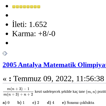
İleti: 1.652
Karma: +8/-0
2005 Antalya Matematik Olimpiyat
«
:
Temmuz 09, 2022, 11:56:38 
kesri sadeleşecek şekilde kaç tane
poziti
m
(
n
+
3
)
−
1
m
(
n
+
3
)
+
n
+
2
(
m
,
n
)
ç
a)
0
b)
1
c)
2
d)
4
e)
Sonsuz çoklukta