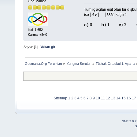
Geo-Maniac
Tüm iç açıları eşit olan bir dışb
ise
kaçtır?
|
A
F
|
−
|
D
E
|
a)
0
b)
1
c)
2
d)
3
e)
Hiçbiri
İleti: 1.652
Karma: +8/-0
Sayfa: [
1
]
Yukarı git
Geomania.Org Forumları
»
Yarışma Soruları
»
Tübitak Ortaokul 1. Aşama
Sitemap
1
2
3
4
5
6
7
8
9
10
11
12
13
14
15
16
17
SMF 2.0.7
S