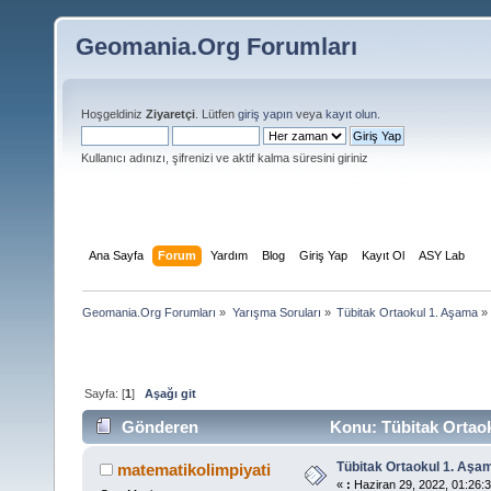
Geomania.Org Forumları
Hoşgeldiniz
Ziyaretçi
. Lütfen
giriş yapın
veya
kayıt olun
.
Kullanıcı adınızı, şifrenizi ve aktif kalma süresini giriniz
Ana Sayfa
Forum
Yardım
Blog
Giriş Yap
Kayıt Ol
ASY Lab
Geomania.Org Forumları
»
Yarışma Soruları
»
Tübitak Ortaokul 1. Aşama
»
Sayfa: [
1
]
Aşağı git
Gönderen
Konu: Tübitak Ortaok
Tübitak Ortaokul 1. Aşa
matematikolimpiyati
«
:
Haziran 29, 2022, 01:26:3