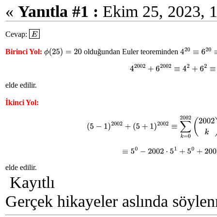
«
Yanıtla #1 :
Ekim 25, 2023, 1
Cevap:
E
Birinci Yol:
olduğundan Euler teoreminden
ϕ
(
25
)
=
20
4
20
≡
6
20
≡
1
4
2002
+
6
2002
≡
4
2
+
6
2
elde edilir.
İkinci Yol:
(
5
−
1
)
2002
+
(
5
+
1
)
2002
≡
∑
k
=
0
2002
(
2002
k
)
(
≡
5
0
−
2002
⋅
5
1
+
5
0
+
200
elde edilir.
Kayıtlı
Gerçek hikayeler aslında söylen