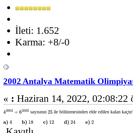
İleti: 1.652
Karma: +8/-0
2002 Antalya Matematik Olimpiyat
«
:
Haziran 14, 2022, 02:08:22 
sayısının
ile bölünmesinden elde edilen kalan kaçtır
4
2002
+
6
2002
25
a)
4
b)
18
c)
12
d)
24
e)
2
Kayıtlı