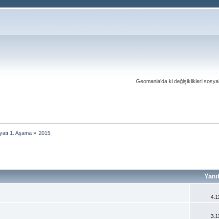
Geomania'da ki değişiklikleri sosy
yatı 1. Aşama
»
2015
Yanı
4.1
3.1