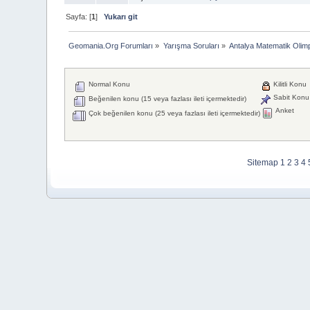
Sayfa: [
1
]
Yukarı git
Geomania.Org Forumları
»
Yarışma Soruları
»
Antalya Matematik Olimp
Normal Konu
Kilitli Konu
Sabit Konu
Beğenilen konu (15 veya fazlası ileti içermektedir)
Anket
Çok beğenilen konu (25 veya fazlası ileti içermektedir)
Sitemap
1
2
3
4