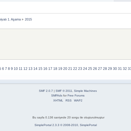
iyatı 1. Aşama
»
2015
5
6
7
8
9
10
11
12
13
14
15
16
17
18
19
20
21
22
23
24
25
26
27
28
29
30
31
32
3
SMF 2.0.7
|
SMF © 2011
,
Simple Machines
SMFAds
for
Free Forums
XHTML
RSS
WAP2
Bu sayfa 0.136 saniyede 20 sorgu ile oluşturulmuştur
SimplePortal 2.3.3 © 2008-2010, SimplePortal