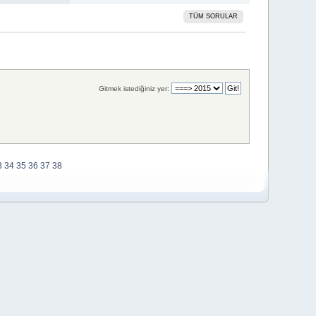
TÜM SORULAR
Gitmek istediğiniz yer:
3
34
35
36
37
38