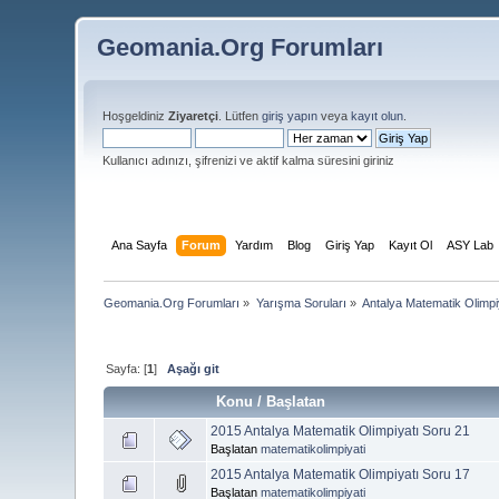
Geomania.Org Forumları
Hoşgeldiniz
Ziyaretçi
. Lütfen
giriş yapın
veya
kayıt olun
.
Kullanıcı adınızı, şifrenizi ve aktif kalma süresini giriniz
Ana Sayfa
Forum
Yardım
Blog
Giriş Yap
Kayıt Ol
ASY Lab
Geomania.Org Forumları
»
Yarışma Soruları
»
Antalya Matematik Olimpi
Sayfa: [
1
]
Aşağı git
Konu
/
Başlatan
2015 Antalya Matematik Olimpiyatı Soru 21
Başlatan
matematikolimpiyati
2015 Antalya Matematik Olimpiyatı Soru 17
Başlatan
matematikolimpiyati