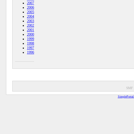
2007
2006
2005
2004
2003
2002
2001
2000
1999
1998
1997
1996
SMF 
SimplePortal