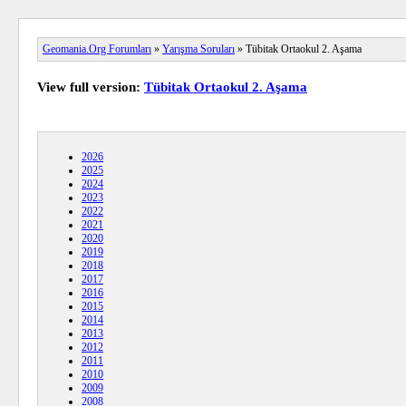
Geomania.Org Forumları
»
Yarışma Soruları
» Tübitak Ortaokul 2. Aşama
View full version:
Tübitak Ortaokul 2. Aşama
2026
2025
2024
2023
2022
2021
2020
2019
2018
2017
2016
2015
2014
2013
2012
2011
2010
2009
2008