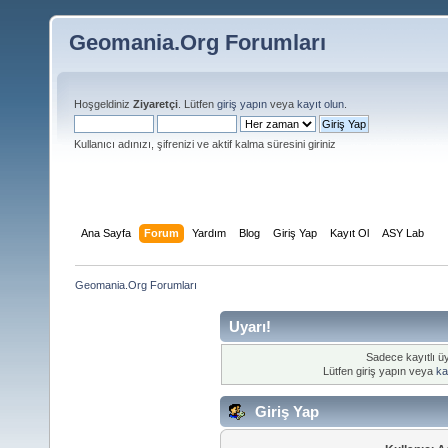
Geomania.Org Forumları
Hoşgeldiniz
Ziyaretçi
. Lütfen
giriş yapın
veya
kayıt olun
.
Kullanıcı adınızı, şifrenizi ve aktif kalma süresini giriniz
Ana Sayfa
Forum
Yardım
Blog
Giriş Yap
Kayıt Ol
ASY Lab
Geomania.Org Forumları
Uyarı!
Sadece kayıtlı üy
Lütfen giriş yapın veya
ka
Giriş Yap