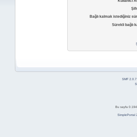
Kullanıcı A
Şif
Bağlı kalmak istediğiniz sü
Sürekli bağlı k
SMF 2.0.7
S
Bu sayfa 0.194 
SimplePortal 