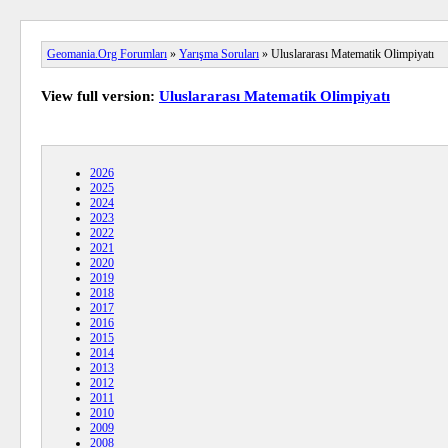
Geomania.Org Forumları
»
Yarışma Soruları
» Uluslararası Matematik Olimpiyatı
View full version:
Uluslararası Matematik Olimpiyatı
2026
2025
2024
2023
2022
2021
2020
2019
2018
2017
2016
2015
2014
2013
2012
2011
2010
2009
2008