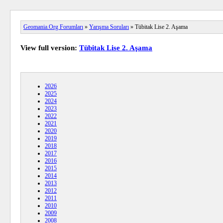
Geomania.Org Forumları
»
Yarışma Soruları
» Tübitak Lise 2. Aşama
View full version:
Tübitak Lise 2. Aşama
2026
2025
2024
2023
2022
2021
2020
2019
2018
2017
2016
2015
2014
2013
2012
2011
2010
2009
2008