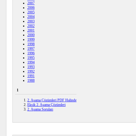
2007
2006
2005
2004
2003
2002
2001
2000
1999
1998
1997
1996
1995
1994
1993
1992
1991
1988
1
2. Aşama Çözümleri PDF Halinde
Eksik 2. Aşama Çözümleri
2. Aşama Soruları