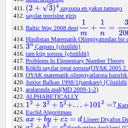
sayısına en yakın tamsayı
(
2
+
3
)
4
sayılar teorisine giriş
Baltic Way 2008 den(
1
m
+
1
n
=
3
2008
Hindistan Matematik Olimpiyatından bir
Çarpanı {çözüldü}
3
n
tam küp sorusu {çözüldü}
Problems In Elementary Number Theory
Köklü sayılar ispat sorusu(OYAK 2005 2.
OYAK matematik olimpiyatlarına hazırlık 
Junior Balkan 1998/1(tamkare) {Çözüldü
aralarında asal(MD 2009-1-2)
ALPHABETICALLY
Kare
1
2
+
3
2
+
5
2
+
.
.
.
+
101
2
=
?
Euclid Algoritması
Lineer Diyafon D
a
x
+
b
y
+
c
z
=
d
diophantine denklemi {