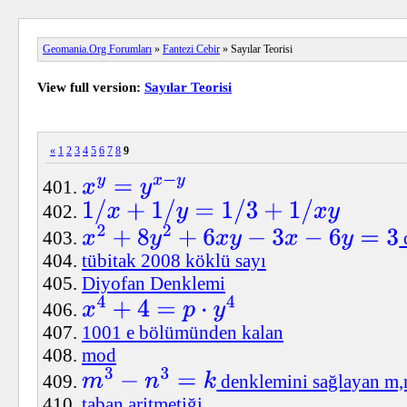
Geomania.Org Forumları
»
Fantezi Cebir
» Sayılar Teorisi
View full version:
Sayılar Teorisi
«
1
2
3
4
5
6
7
8
9
x
y
=
y
x
−
y
1
/
x
+
1
/
y
=
1
/
3
+
1
/
x
y
x
2
+
8
y
2
+
6
x
y
−
3
x
−
6
y
=
3
tübitak 2008 köklü sayı
Diyofan Denklemi
x
4
+
4
=
p
⋅
y
4
1001 e bölümünden kalan
mod
denklemini sağlayan m,n,
m
3
−
n
3
=
k
taban aritmetiği