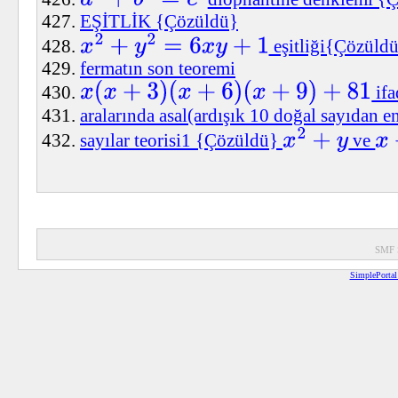
a
2
+
b
3
=
c
6
EŞİTLİK {Çözüldü}
eşitliği{Çözüld
x
2
+
y
2
=
6
x
y
+
1
fermatın son teoremi
ifa
x
(
x
+
3
)
(
x
+
6
)
(
x
+
9
)
+
81
aralarında asal(ardışık 10 doğal sayıdan e
sayılar teorisi1 {Çözüldü}
ve
x
2
+
y
x
+
y
2
SMF 
SimplePortal