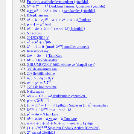
En küçük asal bölenlerin toplamı {çözüldü}
Denklemi Tamsayı Çözümler {çözüldü}
5
m
+
7
n
=
k
3
ve
tam kareler {çözüldü}
n
n
3
+
2
n
2
+
2
n
+
4
Bileşik tam sayı
Tamkare
a
2
+
b
+
c
,
b
2
+
a
+
c
,
c
2
+
a
+
b
Asal
p
−
4
=
n
4
{çözüldü}
x
3
−
3
x
+
2
≡
0
(
mod
75
)
ST sorusu
2012|C(2012,k)
a
2
+
b
2
+
c
2
|
65
modüler aritmetik
3
n
−
1
≡
0
(
mod
2
200
)
Irrassyonel sayı
Tam Kare
3
x
2
−
2
x
−
1
tipinde asallar
6
k
+
1
XIII.UMO(2005) bölünebilme ve ''dengeli sayı''
360 ile aralarında asal
257 ile bölünebilme
4
/
3
>
p
/
q
>
9
/
7
x
2
+
y
2
=
5.7
10
1201 ile bölünebilme
Nafiz sayısı
denkleminin çözümleri..
n
!
(
n
+
1
)
!
=
m
!
p
=
24
k
+
1
Eşitliğini Sağlayan
tamsayıları
(
n
+
1
)
k
−
1
=
n
!
(
n
,
k
)
5
2000
+
13
2000
≡
x
mod
18
tam kare
p
3
−
4
p
+
9
ve
Tam kare
a
b
+
c
,
b
c
+
a
a
c
+
b
Eşitliği
a
+
b
+
c
+
a
b
+
b
c
+
a
c
=
a
b
c
+
1
Sayısının Ondalık Açılımı{Çözüldü}
(
1
+
2
)
3000
sayısı{Çözüldü}
2
n