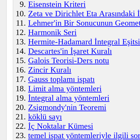
Eisenstein Kriteri
Zeta ve Dirichlet Eta Arasındaki 
Lehmer'in Bir Sonucunun Geometr
Harmonik Seri
Hermite-Hadamard İntegral Eşits
Descartes'in İşaret Kuralı
Galois Teorisi-Ders notu
Zincir Kuralı
Gauss toplamı ispatı
Limit alma yöntemleri
İntegral alma yöntemleri
Zsigmondy'nin Teoremi
köklü sayı
İç Noktalar Kümesi
temel ispat yöntemleriyle ilgili so