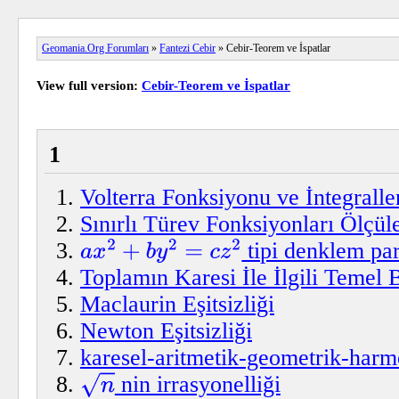
Geomania.Org Forumları
»
Fantezi Cebir
» Cebir-Teorem ve İspatlar
View full version:
Cebir-Teorem ve İspatlar
1
Volterra Fonksiyonu ve İntegrallen
Sınırlı Türev Fonksiyonları Ölçüle
tipi denklem pa
a
x
2
+
b
y
2
=
c
z
2
Toplamın Karesi İle İlgili Temel B
Maclaurin Eşitsizliği
Newton Eşitsizliği
karesel-aritmetik-geometrik-harm
nin irrasyonelliği
n