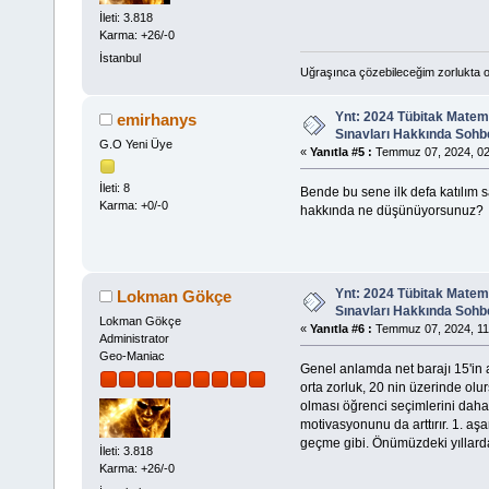
İleti: 3.818
Karma: +26/-0
İstanbul
Uğraşınca çözebileceğim zorlukta o
Ynt: 2024 Tübitak Matem
emirhanys
Sınavları Hakkında Sohb
G.O Yeni Üye
«
Yanıtla #5 :
Temmuz 07, 2024, 02
İleti: 8
Bende bu sene ilk defa katılım s
Karma: +0/-0
hakkında ne düşünüyorsunuz?
Ynt: 2024 Tübitak Matem
Lokman Gökçe
Sınavları Hakkında Sohb
Lokman Gökçe
«
Yanıtla #6 :
Temmuz 07, 2024, 11
Administrator
Geo-Maniac
Genel anlamda net barajı 15'in a
orta zorluk, 20 nin üzerinde olur
olması öğrenci seçimlerini daha s
motivasyonunu da arttırır. 1. aşa
geçme gibi. Önümüzdeki yıllarda
İleti: 3.818
Karma: +26/-0