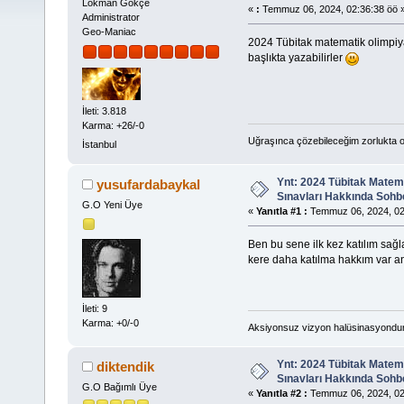
Lokman Gökçe
«
:
Temmuz 06, 2024, 02:36:38 öö 
Administrator
Geo-Maniac
2024 Tübitak matematik olimpiya
başlıkta yazabilirler
İleti: 3.818
Karma: +26/-0
Uğraşınca çözebileceğim zorlukta o
İstanbul
Ynt: 2024 Tübitak Matem
yusufardabaykal
Sınavları Hakkında Sohb
G.O Yeni Üye
«
Yanıtla #1 :
Temmuz 06, 2024, 02
Ben bu sene ilk kez katılım sağ
kere daha katılma hakkım var an
İleti: 9
Karma: +0/-0
Aksiyonsuz vizyon halüsinasyondur
Ynt: 2024 Tübitak Matem
diktendik
Sınavları Hakkında Sohb
G.O Bağımlı Üye
«
Yanıtla #2 :
Temmuz 06, 2024, 02