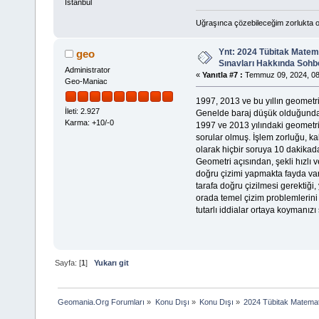
İstanbul
Uğraşınca çözebileceğim zorlukta o
Ynt: 2024 Tübitak Matem
geo
Sınavları Hakkında Sohb
Administrator
«
Yanıtla #7 :
Temmuz 09, 2024, 08
Geo-Maniac
1997, 2013 ve bu yıllın geometri
İleti: 2.927
Genelde baraj düşük olduğunda 
Karma: +10/-0
1997 ve 2013 yılındaki geometri
sorular olmuş. İşlem zorluğu, k
olarak hiçbir soruya 10 dakika
Geometri açısından, şekli hızlı 
doğru çizimi yapmakta fayda var
tarafa doğru çizilmesi gerektiği
orada temel çizim problemlerini
tutarlı iddialar ortaya koymanız
Sayfa: [
1
]
Yukarı git
Geomania.Org Forumları
»
Konu Dışı
»
Konu Dışı
»
2024 Tübitak Matemat