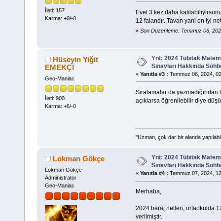
İleti: 157
Evet 3 kez daha katılabiliyirsu
Karma: +0/-0
12 falandır. Tavan yani en iyi ne
«
Son Düzenleme: Temmuz 06, 2024
Ynt: 2024 Tübitak Matem
Hüseyin Yiğit
Sınavları Hakkında Sohb
EMEKÇİ
«
Yanıtla #3 :
Temmuz 06, 2024, 02
Geo-Maniac
Sıralamalar da yazmadığından ta
İleti: 900
açıklarsa öğrenilebilir diye dü
Karma: +6/-0
''Uzman, çok dar bir alanda yapılabi
Ynt: 2024 Tübitak Matem
Lokman Gökçe
Sınavları Hakkında Sohb
Lokman Gökçe
«
Yanıtla #4 :
Temmuz 07, 2024, 12
Administrator
Geo-Maniac
Merhaba,
2024 baraj netleri, ortaokulda 1
verilmiştir.