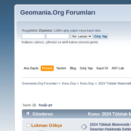
Geomania.Org Forumları
Hoşgeldiniz
Ziyaretçi
. Lütfen
giriş yapın
veya
kayıt olun
.
Kullanıcı adınızı, şifrenizi ve aktif kalma süresini giriniz
Ana Sayfa
Forum
Yardım
Blog
Giriş Yap
Kayıt Ol
ASY Lab
Geomania.Org Forumları
»
Konu Dışı
»
Konu Dışı
»
2024 Tübitak Matemati
Sayfa: [
1
]
Aşağı git
Gönderen
Konu: 2024 Tübitak M
(Okunma sayısı 12046 defa)
2024 Tübitak Matematik 
Lokman Gökçe
Sınavları Hakkında Sohb