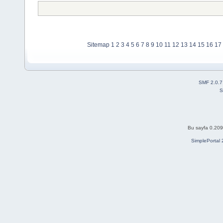
Sitemap
1
2
3
4
5
6
7
8
9
10
11
12
13
14
15
16
17
SMF 2.0.7
S
Bu sayfa 0.209 
SimplePortal 