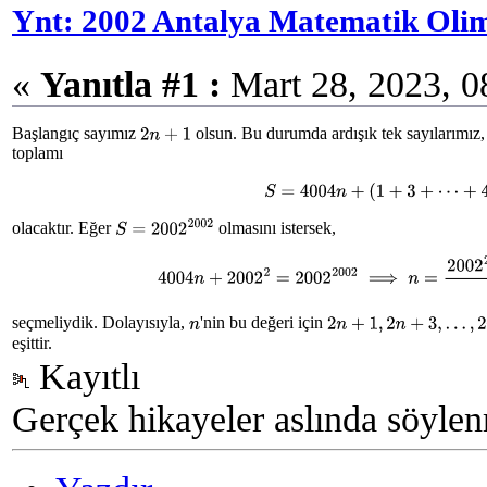
Ynt: 2002 Antalya Matematik Olimp
«
Yanıtla #1 :
Mart 28, 2023, 0
Başlangıç sayımız
olsun. Bu durumda ardışık tek sayılarımız
2
n
+
1
toplamı
S
=
4004
n
+
(
1
+
3
+
⋯
+
400
olacaktır. Eğer
olmasını istersek,
S
=
2002
2002
4004
n
+
2002
2
=
2002
2002
⟹
n
=
2002
20
seçmeliydik. Dolayısıyla,
'nin bu değeri için
n
2
n
+
1
,
2
n
+
3
,
…
,
2
n
+
400
eşittir.
Kayıtlı
Gerçek hikayeler aslında söylen