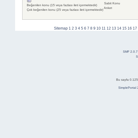
Sabit Konu
Beğenilen konu (15 veya fazlası ileti içermektedir)
Anket
Çok beğenilen konu (25 veya fazlası ileti içermektedir)
Sitemap
1
2
3
4
5
6
7
8
9
10
11
12
13
14
15
16
17
SMF 2.0.7
S
Bu sayfa 0.125 
SimplePortal 