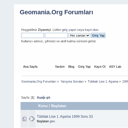
Geomania.Org Forumları
Hoşgeldiniz
Ziyaretçi
. Lütfen
giriş yapın
veya
kayıt olun
.
Kullanıcı adınızı, şifrenizi ve aktif kalma süresini giriniz
Ana Sayfa
Forum
Yardım
Blog
Giriş Yap
Kayıt Ol
ASY Lab
Geomania.Org Forumları
»
Yarışma Soruları
»
Tübitak Lise 1. Aşama
»
199
Sayfa: [
1
]
Aşağı git
Konu
/
Başlatan
Tübitak Lise 1. Aşama 1999 Soru 33
Başlatan
geo