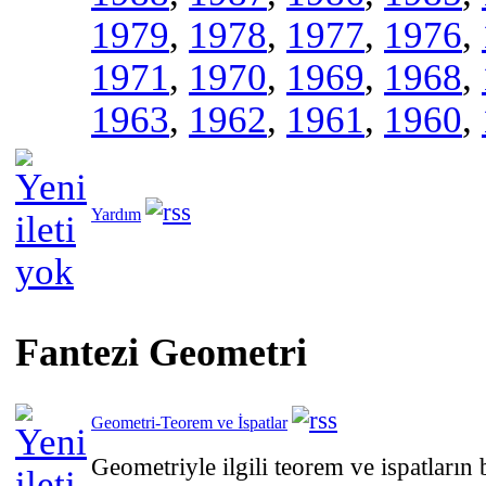
1979
,
1978
,
1977
,
1976
,
1971
,
1970
,
1969
,
1968
,
1963
,
1962
,
1961
,
1960
,
Yardım
Fantezi Geometri
Geometri-Teorem ve İspatlar
Geometriyle ilgili teorem ve ispatları