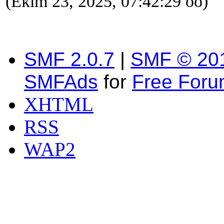
(Ekim 23, 2025, 07:42:29 öö)
SMF 2.0.7
|
SMF © 20
SMFAds
for
Free For
XHTML
RSS
WAP2