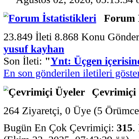
Forum İs
23.849 İleti 8.868 Konu Gönde
yusuf kayhan
Son İleti:
"
Ynt: Üçgen içerisind
En son gönderilen iletileri göste
Çevrimiçi 
264 Ziyaretçi, 0 Üye (5 Örümce
Bugün En Çok Çevrimiçi:
315
.