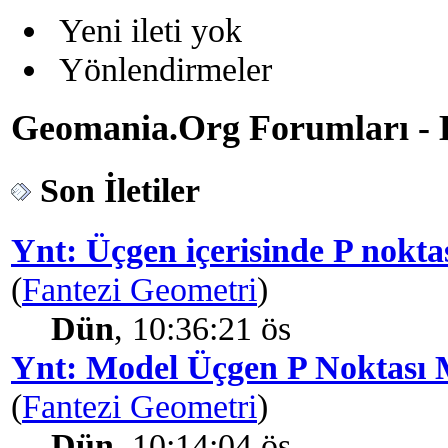
Yeni ileti yok
Yönlendirmeler
Geomania.Org Forumları - B
Son İletiler
Ynt: Üçgen içerisinde P nokta
(
Fantezi Geometri
)
Dün
, 10:36:21 ös
Ynt: Model Üçgen P Noktası 
(
Fantezi Geometri
)
Dün
, 10:14:04 ös