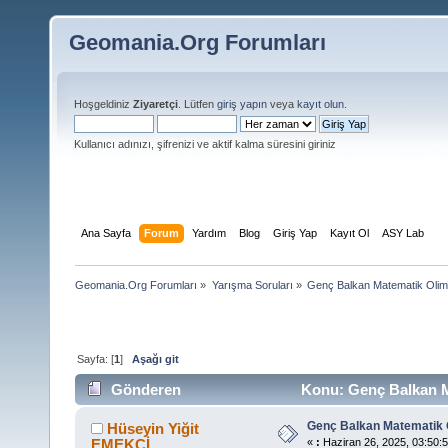
Geomania.Org Forumları
Hoşgeldiniz
Ziyaretçi
. Lütfen
giriş yapın
veya
kayıt olun
.
Kullanıcı adınızı, şifrenizi ve aktif kalma süresini giriniz
Ana Sayfa
Forum
Yardım
Blog
Giriş Yap
Kayıt Ol
ASY Lab
Geomania.Org Forumları
»
Yarışma Soruları
»
Genç Balkan Matematik Olimp
Sayfa: [
1
]
Aşağı git
Gönderen
Konu: Genç Balkan Ma
Genç Balkan Matematik O
Hüseyin Yiğit
EMEKÇİ
«
:
Haziran 26, 2025, 03:50:5