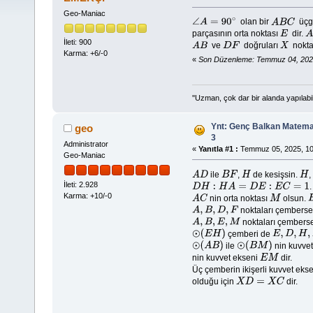
Geo-Maniac
olan bir
üçg
∠
A
=
90
∘
A
B
C
parçasının orta noktası
dir.
E
A
İleti: 900
ve
doğruları
nokta
A
B
D
F
X
Karma: +6/-0
«
Son Düzenleme: Temmuz 04, 2025
''Uzman, çok dar bir alanda yapılabi
Ynt: Genç Balkan Matemat
geo
3
Administrator
«
Yanıtla #1 :
Temmuz 05, 2025, 10
Geo-Maniac
ile
,
de kesişsin.
A
D
B
F
H
H
İleti: 2.928
.
D
H
:
H
A
=
D
E
:
E
C
=
1
Karma: +10/-0
nin orta noktası
olsun.
A
C
M
noktaları çemberse
A
,
B
,
D
,
F
noktaları çembers
A
,
B
,
E
,
M
çemberi de
⊙
(
E
H
)
E
,
D
,
H
,
F
,
M
ile
nin kuvve
⊙
(
A
B
)
⊙
(
B
M
)
nin kuvvet ekseni
dir.
E
M
Üç çemberin ikişerli kuvvet eks
olduğu için
dir.
X
D
=
X
C