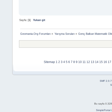
Sayfa: [
1
]
Yukarı git
Geomania.Org Forumları
»
Yarışma Soruları
»
Genç Balkan Matematik Oli
Sitemap
1
2
3
4
5
6
7
8
9
10
11
12
13
14
15
16
17
SMF 2.0.7
S
Bu sayfa 0.328 
SimplePortal 