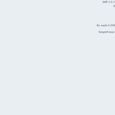
SMF 2.0.7
S
Bu sayfa 0.208 
SimplePortal 