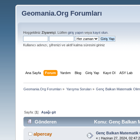
Geomania.Org Forumları
Hoşgeldiniz
Ziyaretçi
. Lütfen
giriş yapın
veya
kayıt olun
.
Kullanıcı adınızı, şifrenizi ve aktif kalma süresini giriniz
Ana Sayfa
Forum
Yardım
Blog
Giriş Yap
Kayıt Ol
ASY Lab
Geomania.Org Forumları
»
Yarışma Soruları
»
Genç Balkan Matematik Olimp
Sayfa: [
1
]
Aşağı git
Gönderen
Konu: Genç Balkan Ma
Genç Balkan Matematik 
alpercay
«
:
Haziran 27, 2024, 02:47:2