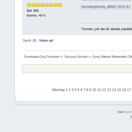
Genelleştirilmiş JBMO 2024 #1
İleti: 900
Karma: +6/-0
''Uzman, çok dar bir alanda yapılabi
Sayfa: [
1
]
Yukarı git
Geomania.Org Forumları
»
Yarışma Soruları
»
Genç Balkan Matematik Oli
Sitemap
1
2
3
4
5
6
7
8
9
10
11
12
13
14
15
16
17
SMF 2.0.7
S