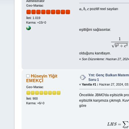
Administrator
Geo-Maniac
pozitif reel sayıları
a
,
b
,
c
İleti: 1.019
Karma: +15/-0
eşitliğini sağlasınlar.
olduğunu kanıtlayın.
«
Son Düzenleme: Haziran 27, 2024
Ynt: Genç Balkan Matema
Hüseyin Yiğit
Soru 1
EMEKÇİ
«
Yanıtla #1 :
Haziran 27, 2024, 03:
Geo-Maniac
Öncelikle JBMO'da eşitsizlik p
İleti: 900
eşitsizlik karşımıza çıkmıştı. Kuv
Karma: +6/-0
göre
L