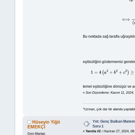
Bu noktada sağ tarafla uğraşıld
eşitsizliğini göstermemiz gereki
1
=
4
(
a
2
+
temel eşitsizliğine dönüşür ve aç
«
Son Düzenleme: Kasım 11, 2024, 
''Uzman, çok dar bir alanda yapılabi
Ynt: Genç Balkan Matema
Hüseyin Yiğit
Soru 1
EMEKÇİ
«
Yanıtla #2 :
Haziran 27, 2024, 08:
Geo-Maniac