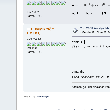
n
=
1
⋅
10
10
+
2
⋅
10
10
2
+
3
⋅
10
10
İleti: 1.652
a)
1
b)
2
c)
3
d)
4
e)
5
Karma: +8/-0
Ynt: 2008 Antalya Ma
Hüseyin Yiğit
EMEKÇİ
«
Yanıtla #1 :
Ekim 22, 20
Geo-Maniac
Yanıt:
C
ve her
içi
ϕ
(
7
)
=
6
a
≥
1
İleti: 900
Karma: +6/-0
olmalıdır.
«
Son Düzenleme: Ekim 23, 202
''Uzman, çok dar bir alanda yapı
Sayfa: [
1
]
Yukarı git
Geomania.Org Forumları
»
Yarışma Soruları
»
Antalya Matematik Olimp