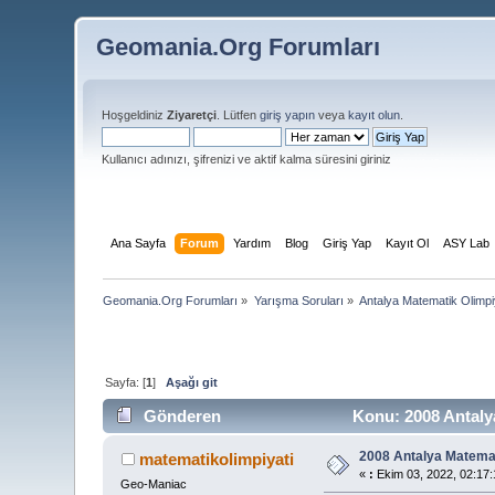
Geomania.Org Forumları
Hoşgeldiniz
Ziyaretçi
. Lütfen
giriş yapın
veya
kayıt olun
.
Kullanıcı adınızı, şifrenizi ve aktif kalma süresini giriniz
Ana Sayfa
Forum
Yardım
Blog
Giriş Yap
Kayıt Ol
ASY Lab
Geomania.Org Forumları
»
Yarışma Soruları
»
Antalya Matematik Olimpi
Sayfa: [
1
]
Aşağı git
Gönderen
Konu: 2008 Antalya
2008 Antalya Matemat
matematikolimpiyati
«
:
Ekim 03, 2022, 02:17:
Geo-Maniac