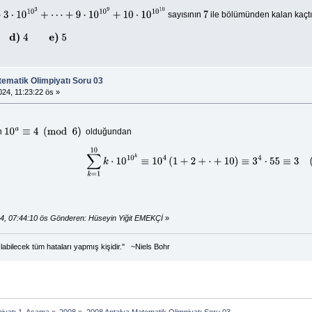
sayısının
ile bölümünden kalan kaçt
3
+
⋯
+
9
⋅
10
10
9
+
10
⋅
10
10
10
7
tematik Olimpiyatı Soru 03
24, 11:23:22 ös »
n
olduğundan
10
a
≡
4
(
mod
6
)
∑
k
=
1
10
k
⋅
10
10
k
≡
10
4
(
1
+
2
+
⋅
+
10
)
≡
3
4
⋅
55
≡
3
(
mod
7
)
4, 07:44:10 ös Gönderen: Hüseyin Yiğit EMEKÇİ
»
labilecek tüm hataları yapmış kişidir.'' ~Niels Bohr
iyatı 1. Aşama
»
2008
»
2008 Antalya Matematik Olimpiyatı Soru 03