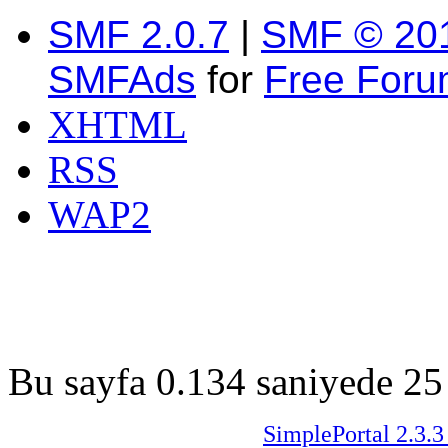
SMF 2.0.7
|
SMF © 20
SMFAds
for
Free For
XHTML
RSS
WAP2
Bu sayfa 0.134 saniyede 25 
SimplePortal 2.3.