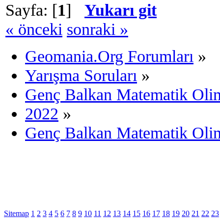
Sayfa: [
1
]
Yukarı git
« önceki
sonraki »
Geomania.Org Forumları
»
Yarışma Soruları
»
Genç Balkan Matematik Olim
2022
»
Genç Balkan Matematik Olim
Sitemap
1
2
3
4
5
6
7
8
9
10
11
12
13
14
15
16
17
18
19
20
21
22
23