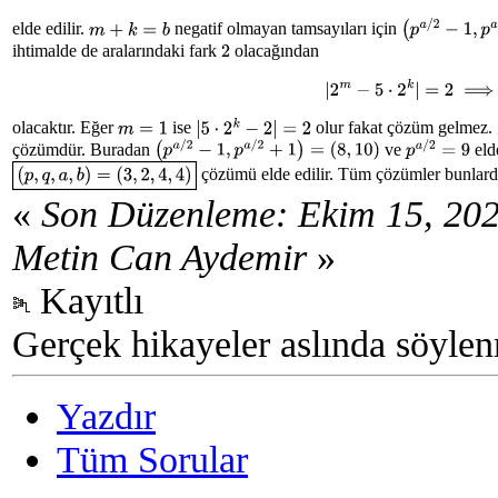
elde edilir.
negatif olmayan tamsayıları için
m
+
k
=
b
(
p
a
/
2
−
1
,
p
a
/
2
ihtimalde de aralarındaki fark
olacağından
2
|
2
m
−
5
⋅
2
k
|
=
2
⟹
m
olacaktır. Eğer
ise
olur fakat çözüm gelmez.
m
=
1
|
5
⋅
2
k
−
2
|
=
2
çözümdür. Buradan
ve
elde
(
p
a
/
2
−
1
,
p
a
/
2
+
1
)
=
(
8
,
10
)
p
a
/
2
=
9
çözümü elde edilir. Tüm çözümler bunlardı
(
p
,
q
,
a
,
b
)
=
(
3
,
2
,
4
,
4
)
«
Son Düzenleme: Ekim 15, 202
Metin Can Aydemir
»
Kayıtlı
Gerçek hikayeler aslında söylen
Yazdır
Tüm Sorular