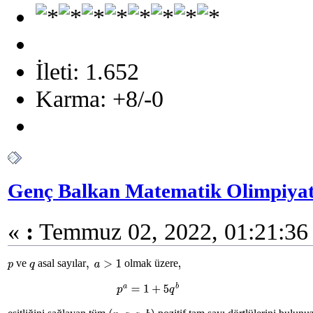
İleti: 1.652
Karma: +8/-0
Genç Balkan Matematik Olimpiyat
«
:
Temmuz 02, 2022, 01:21:36
ve
asal sayılar
olmak üzere
p
q
,
a
>
1
,
p
a
=
1
+
5
q
b