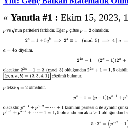
Ynt: Genç Balkan Matematik Olimp
«
Yanıtla #1 :
Ekim 15, 2023, 1
ve
'nun pariteleri farklıdır. Eğer
çiftse
olmalıdır.
p
q
p
p
=
2
2
a
=
1
+
5
q
b
⟹
2
a
≡
1
(
mod
5
)
⟹
4
∣
a
diyelim.
a
=
4
α
2
4
α
−
1
=
(
2
α
−
1
)
(
2
α
+
1
olacaktır.
olduğundan
olabil
2
2
α
+
1
≡
2
(
mod
3
)
2
2
α
+
1
=
1
,
5
çözümü bulunur.
(
p
,
q
,
a
,
b
)
=
(
2
,
3
,
4
,
1
)
tekse
olmalıdır.
p
q
=
2
p
a
−
1
=
(
p
−
1
)
(
p
a
−
1
+
p
a
olacaktır.
kısmının paritesi
ile aynıdır çün
a
p
a
−
1
+
p
a
−
2
+
⋯
+
1
olmalıdır ancak
olduğundan bu
a
>
1
p
a
−
1
+
p
a
−
2
+
⋯
+
1
=
1
,
5
5
⋅
2
b
=
(
p
a
/
2
−
1
)