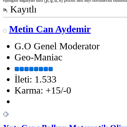
eşitliğini sağlayan tüm
pozitif tam sayı dörtlülerini bulunuz
(
p
,
q
,
a
,
b
)
Kayıtlı
Metin Can Aydemir
G.O Genel Moderator
Geo-Maniac
İleti: 1.533
Karma: +15/-0