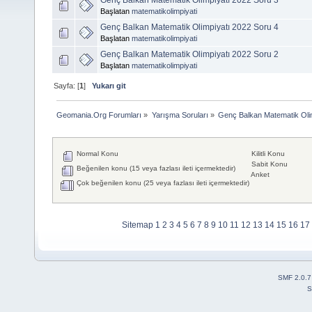
Başlatan
matematikolimpiyati
Genç Balkan Matematik Olimpiyatı 2022 Soru 4
Başlatan
matematikolimpiyati
Genç Balkan Matematik Olimpiyatı 2022 Soru 2
Başlatan
matematikolimpiyati
Sayfa: [
1
]
Yukarı git
Geomania.Org Forumları
»
Yarışma Soruları
»
Genç Balkan Matematik Oli
Normal Konu
Kilitli Konu
Sabit Konu
Beğenilen konu (15 veya fazlası ileti içermektedir)
Anket
Çok beğenilen konu (25 veya fazlası ileti içermektedir)
Sitemap
1
2
3
4
5
6
7
8
9
10
11
12
13
14
15
16
17
SMF 2.0.7
S