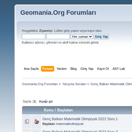
Geomania.Org Forumları
Hoşgeldiniz
Ziyaretçi
. Lütfen
giriş yapın
veya
kayıt olun
.
Kullanıcı adınızı, şifrenizi ve aktif kalma süresini giriniz
Ana Sayfa
Forum
Yardım
Blog
Giriş Yap
Kayıt Ol
ASY Lab
Geomania.Org Forumları
»
Yarışma Soruları
»
Genç Balkan Matematik Olimp
Sayfa: [
1
]
Aşağı git
Konu
/
Başlatan
Genç Balkan Matematik Olimpiyatı 2022 Soru 1
Başlatan
matematikolimpiyati
Genç Balkan Matematik Olimpiyatı 2022 Soru 3