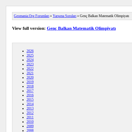
Geomania.Org Forumları
»
Yarışma Soruları
» Genç Balkan Matematik Olimpiyatı
View full version:
Genç Balkan Matematik Olimpiyatı
2026
2025
2024
2023
2022
2021
2020
2019
2018
2017
2016
2015
2014
2013
2012
2011
2010
2009
2008