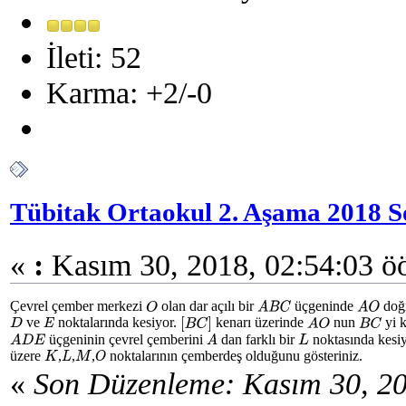
İleti: 52
Karma: +2/-0
Tübitak Ortaokul 2. Aşama 2018 S
«
:
Kasım 30, 2018, 02:54:03 ö
Çevrel çember merkezi
olan dar açılı bir
üçgeninde
doğr
O
A
B
C
A
O
ve
noktalarında kesiyor.
kenarı üzerinde
nun
yi k
D
E
[
B
C
]
A
O
B
C
üçgeninin çevrel çemberini
dan farklı bir
noktasında kesi
A
D
E
A
L
üzere
,
,
,
noktalarının çemberdeş olduğunu gösteriniz.
K
L
M
O
«
Son Düzenleme: Kasım 30, 20