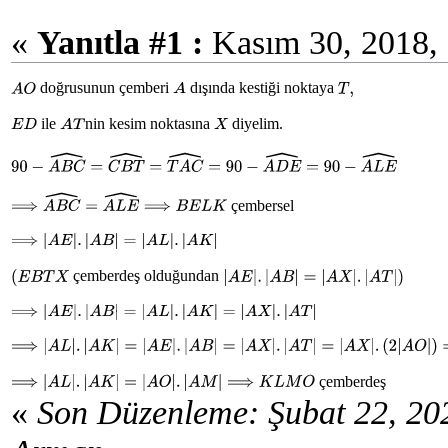
«
Yanıtla #1 :
Kasım 30, 2018, 
doğrusunun çemberi
dışında kestiği noktaya
A
O
A
T
,
ile
nin kesim noktasına
diyelim.
E
D
A
T
X
90
−
A
B
C
^
=
C
B
T
^
=
T
A
C
^
=
90
−
A
D
E
^
=
90
−
A
L
E
^
çembersel
⟹
A
B
C
^
=
A
L
E
^
⟹
B
E
L
K
⟹
|
A
E
|
.
|
A
B
|
=
|
A
L
|
.
|
A
K
|
çemberdeş olduğundan
(
E
B
T
X
|
A
E
|
.
|
A
B
|
=
|
A
X
|
.
|
A
T
|
)
⟹
|
A
E
|
.
|
A
B
|
=
|
A
L
|
.
|
A
K
|
=
|
A
X
|
.
|
A
T
|
⟹
|
A
L
|
.
|
A
K
|
=
|
A
E
|
.
|
A
B
|
=
|
A
X
|
.
|
A
T
|
=
|
A
X
|
.
(
2
|
A
O
|
)
=
(
2
|
A
X
|
)
.
|
A
O
|
=
|
A
çemberdeş
⟹
|
A
L
|
.
|
A
K
|
=
|
A
O
|
.
|
A
M
|
⟹
K
L
M
O
«
Son Düzenleme: Şubat 22, 20