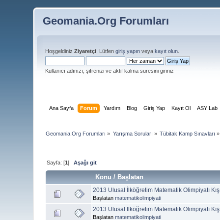
Geomania.Org Forumları
Hoşgeldiniz
Ziyaretçi
. Lütfen
giriş yapın
veya
kayıt olun
.
Kullanıcı adınızı, şifrenizi ve aktif kalma süresini giriniz
Ana Sayfa
Forum
Yardım
Blog
Giriş Yap
Kayıt Ol
ASY Lab
Geomania.Org Forumları
»
Yarışma Soruları
»
Tübitak Kamp Sınavları
»
Sayfa: [
1
]
Aşağı git
Konu
/
Başlatan
2013 Ulusal İlköğretim Matematik Olimpiyatı Kı
Başlatan
matematikolimpiyati
2013 Ulusal İlköğretim Matematik Olimpiyatı Kı
Başlatan
matematikolimpiyati