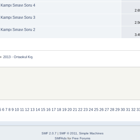
ş Kampı Sınavı Soru 4
2.6
ş Kampı Sınavı Soru 3
2.5
ş Kampı Sınavı Soru 2
3.4
»
2013 - Ortaokul Kış
5
6
7
8
9
10
11
12
13
14
15
16
17
18
19
20
21
22
23
24
25
26
27
28
29
30
31
32
3
SMF 2.0.7
|
SMF © 2011
,
Simple Machines
SMFAds
for
Free Forums