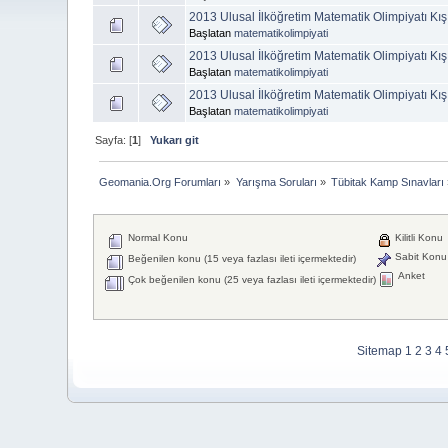
2013 Ulusal İlköğretim Matematik Olimpiyatı Kı
Başlatan
matematikolimpiyati
2013 Ulusal İlköğretim Matematik Olimpiyatı Kı
Başlatan
matematikolimpiyati
2013 Ulusal İlköğretim Matematik Olimpiyatı Kı
Başlatan
matematikolimpiyati
Sayfa: [
1
]
Yukarı git
Geomania.Org Forumları
»
Yarışma Soruları
»
Tübitak Kamp Sınavları
Normal Konu
Kilitli Konu
Sabit Konu
Beğenilen konu (15 veya fazlası ileti içermektedir)
Anket
Çok beğenilen konu (25 veya fazlası ileti içermektedir)
Sitemap
1
2
3
4