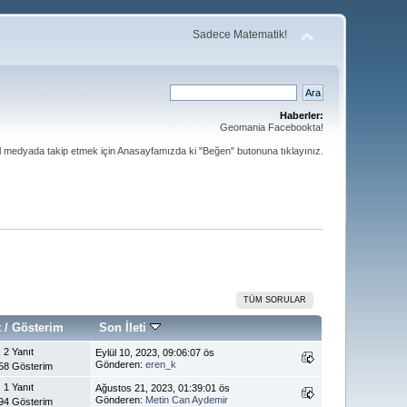
Sadece Matematik!
Haberler:
Geomania Facebookta!
al medyada takip etmek için Anasayfamızda ki "Beğen" butonuna tıklayınız.
TÜM SORULAR
t
/
Gösterim
Son İleti
2 Yanıt
Eylül 10, 2023, 09:06:07 ös
Gönderen:
eren_k
58 Gösterim
1 Yanıt
Ağustos 21, 2023, 01:39:01 ös
Gönderen:
Metin Can Aydemir
94 Gösterim