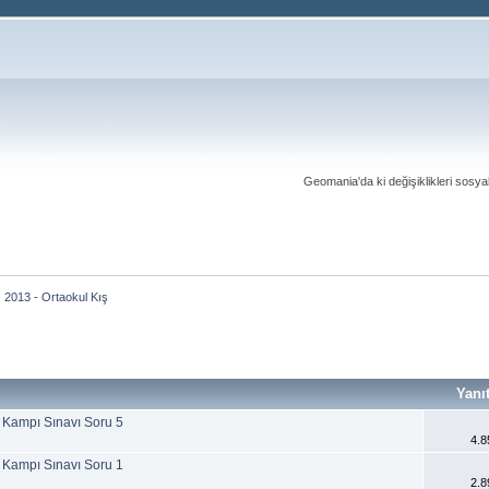
Geomania'da ki değişiklikleri sosy
2013 - Ortaokul Kış
Yanı
ş Kampı Sınavı Soru 5
4.8
ş Kampı Sınavı Soru 1
2.8