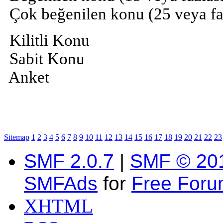
Çok beğenilen konu (25 veya fazl
Kilitli Konu
Sabit Konu
Anket
Sitemap
1
2
3
4
5
6
7
8
9
10
11
12
13
14
15
16
17
18
19
20
21
22
23
SMF 2.0.7
|
SMF © 20
SMFAds
for
Free For
XHTML