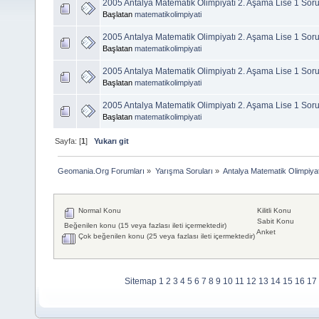
2005 Antalya Matematik Olimpiyatı 2. Aşama Lise 1 Soru
Başlatan
matematikolimpiyati
2005 Antalya Matematik Olimpiyatı 2. Aşama Lise 1 Soru
Başlatan
matematikolimpiyati
2005 Antalya Matematik Olimpiyatı 2. Aşama Lise 1 Soru
Başlatan
matematikolimpiyati
2005 Antalya Matematik Olimpiyatı 2. Aşama Lise 1 Soru
Başlatan
matematikolimpiyati
Sayfa: [
1
]
Yukarı git
Geomania.Org Forumları
»
Yarışma Soruları
»
Antalya Matematik Olimpiya
Normal Konu
Kilitli Konu
Sabit Konu
Beğenilen konu (15 veya fazlası ileti içermektedir)
Anket
Çok beğenilen konu (25 veya fazlası ileti içermektedir)
Sitemap
1
2
3
4
5
6
7
8
9
10
11
12
13
14
15
16
17