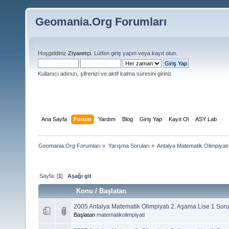
Geomania.Org Forumları
Hoşgeldiniz
Ziyaretçi
. Lütfen
giriş yapın
veya
kayıt olun
.
Kullanıcı adınızı, şifrenizi ve aktif kalma süresini giriniz
Ana Sayfa
Forum
Yardım
Blog
Giriş Yap
Kayıt Ol
ASY Lab
Geomania.Org Forumları
»
Yarışma Soruları
»
Antalya Matematik Olimpiyat
Sayfa: [
1
]
Aşağı git
Konu
/
Başlatan
2005 Antalya Matematik Olimpiyatı 2. Aşama Lise 1 Soru
Başlatan
matematikolimpiyati