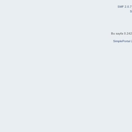
SMF 2.0.7
S
Bu sayfa 0.242 
SimplePortal 