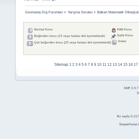
Geomania.Org Forumları
»
Yarışma Soruları
»
Balkan Matematik Olimpiyat
Normal Konu
Kilitli Konu
Sabit Konu
Beğenilen konu (15 veya fazlası ileti içermektedir)
Anket
Çok beğenilen konu (25 veya fazlası ileti içermektedir)
Sitemap
1
2
3
4
5
6
7
8
9
10
11
12
13
14
15
16
17
SMF 2.0.7
S
Bu sayfa 0.217 
SimplePortal 