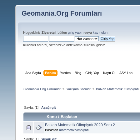
Geomania.Org Forumları
Hoşgeldiniz
Ziyaretçi
. Lütfen
giriş yapın
veya
kayıt olun
.
Kullanıcı adınızı, şifrenizi ve aktif kalma süresini giriniz
Ana Sayfa
Forum
Yardım
Blog
Giriş Yap
Kayıt Ol
ASY Lab
Geomania.Org Forumları
»
Yarışma Soruları
»
Balkan Matematik Olimpiyatı
Sayfa: [
1
]
Aşağı git
Konu
/
Başlatan
Balkan Matematik Olimpiyatı 2020 Soru 2
Başlatan
matematikolimpiyati
Sayfa: [
1
]
Yukarı git