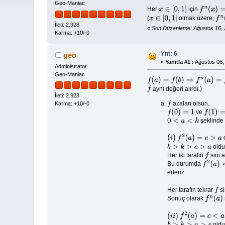
Geo-Maniac
Her
için
x
∈
[
0
,
1
]
f
n
(
x
)
=
x
(
olmak üzere,
x
∈
[
0
,
1
]
f
n
(
İleti: 2.928
«
Son Düzenleme: Ağustos 16, 
Karma: +10/-0
Ynt: 6
geo
«
Yanıtla #1 :
Ağustos 06, 
Administrator
Geo-Maniac
f
(
a
)
=
f
(
b
)
⇒
f
n
(
a
)
=
f
n
(
b
)
=
a
=
b
aynı değeri alırdı.)
f
İleti: 2.928
azalan olsun.
Karma: +10/-0
f
ve
f
(
0
)
=
1
f
(
1
)
=
0
şeklinde b
0
<
a
<
k
o
(
i
)
f
2
(
a
)
=
c
>
a
oldu
b
>
k
>
c
>
a
Her iki tarafın
sini a
f
Bu durumda
f
2
(
a
)
<
f
3
ederiz.
Her tarafın tekrar
si
f
Sonuç olarak
f
n
(
a
)
(
i
i
)
f
2
(
a
)
=
c
<
a
oldu