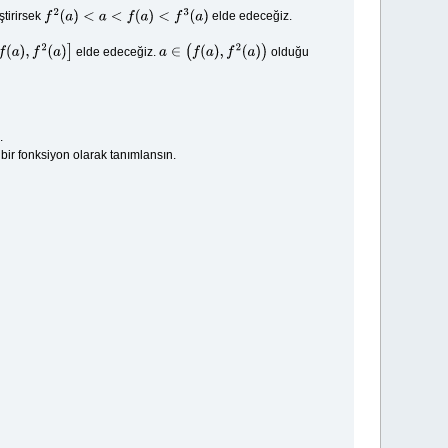
ştirirsek
elde edeceğiz.
f
2
(
a
)
<
a
<
f
(
a
)
<
f
3
(
a
)
elde edeceğiz.
olduğu
,
f
2
(
a
)
]
a
∈
(
f
(
a
)
,
f
2
(
a
)
)
.
bir fonksiyon olarak tanımlansın.