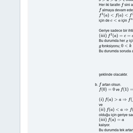
b
>
k
>
a
>
c
Her iki tarafın
sini 
f
almaya devam ede
f
f
3
(
a
)
<
f
(
a
)
<
f
2
(
a
)
<
f
4
(
a
)
için de
için
c
<
a
f
n
(
Geriye sadece bir ihti
(
i
i
i
)
f
2
(
a
)
=
c
=
a
Bu durumda her
iç
x
fonksiyonu;
g
0
<
k
<
1
Bu durumda soruda a
şeklinde olacaktır.
artan olsun.
f
ve
f
(
0
)
=
0
f
(
1
)
=
1
(
i
)
f
(
a
)
>
a
⇒
f
(
f
(
a
)
)
>
f
(
a
ve
(
i
i
)
f
(
a
)
<
a
⇒
f
(
f
(
a
)
)
<
f
(
olduğu için geriye s
(
i
i
i
)
f
(
a
)
=
a
kalıyor.
Bu durumda tek arta