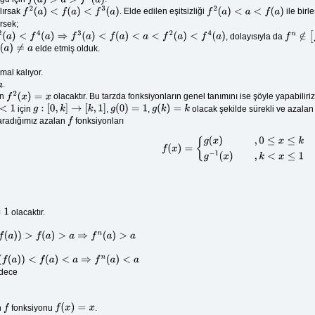
f
(
a
)
>
a
>
f
2
(
a
)
alırsak
. Elde edilen eşitsizliği
ile birle
f
2
(
a
)
<
f
(
a
)
<
f
3
(
a
)
f
2
(
a
)
<
a
<
f
(
a
)
rsek;
, dolayısıyla da
⇒
f
3
(
a
)
<
f
(
a
)
<
a
<
f
2
(
a
)
<
f
4
(
a
)
f
n
∉
[
f
(
a
)
elde etmiş olduk.
a
)
≠
a
mal kalıyor.
.
in
olacaktır. Bu tarzda fonksiyonların genel tanımını ise şöyle yapabiliriz
f
2
(
x
)
=
x
için
,
,
olacak şekilde sürekli ve azalan 
g
:
[
0
,
k
]
→
[
k
,
1
]
g
(
0
)
=
1
g
(
k
)
=
k
radığımız azalan
fonksiyonları
f
f
(
x
)
=
{
g
(
x
)
,
0
≤
x
≤
k
g
−
1
(
x
)
,
k
<
x
≤
1
olacaktır.
)
>
a
⇒
f
n
(
a
)
>
a
a
)
<
a
⇒
f
n
(
a
)
<
a
adece
n
fonksiyonu
.
f
f
(
x
)
=
x