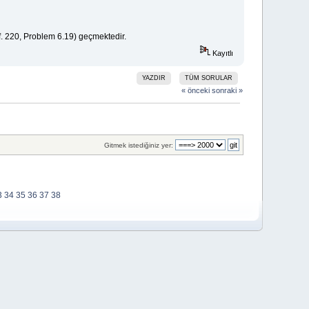
f. 220, Problem 6.19) geçmektedir.
Kayıtlı
YAZDIR
TÜM SORULAR
« önceki
sonraki »
Gitmek istediğiniz yer:
3
34
35
36
37
38