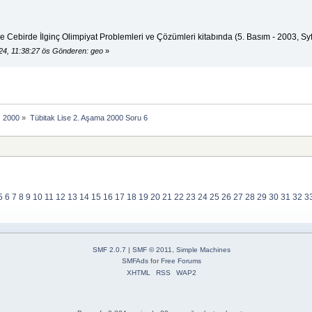
e Cebirde İlginç Olimpiyat Problemleri ve Çözümleri kitabında (5. Basım - 2003, Sy
24, 11:38:27 ös Gönderen: geo
»
2000
»
Tübitak Lise 2. Aşama 2000 Soru 6
5
6
7
8
9
10
11
12
13
14
15
16
17
18
19
20
21
22
23
24
25
26
27
28
29
30
31
32
3
SMF 2.0.7
|
SMF © 2011
,
Simple Machines
SMFAds
for
Free Forums
XHTML
RSS
WAP2