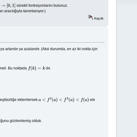
sürekli fonksiyonlarını bulunuz.
,
1
]
rı aracılığıyla tanımlanıyor.)
Kayıtlı
a artandır ya azalandır. (Aksi durumda, en az iki nokta için
meli. Bu noktada
dır.
f
(
k
)
=
k
 eşitsizliğe eklemlersek
ele
a
<
f
2
(
a
)
<
f
3
(
a
)
<
f
(
a
)
ğunu gözlemlemiş olduk.