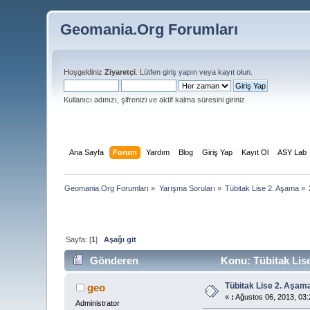
Geomania.Org Forumları
Hoşgeldiniz
Ziyaretçi
. Lütfen
giriş yapın
veya
kayıt olun
.
Kullanıcı adınızı, şifrenizi ve aktif kalma süresini giriniz
Ana Sayfa
Forum
Yardım
Blog
Giriş Yap
Kayıt Ol
ASY Lab
Geomania.Org Forumları
»
Yarışma Soruları
»
Tübitak Lise 2. Aşama
»
Sayfa: [
1
]
Aşağı git
Gönderen
Konu: Tübitak Lise
Tübitak Lise 2. Aşam
geo
«
:
Ağustos 06, 2013, 03:
Administrator