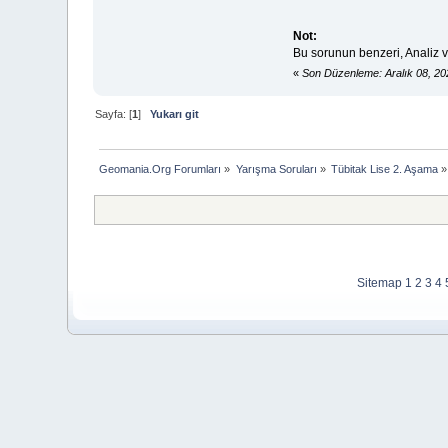
Not:
Bu sorunun benzeri, Analiz v
«
Son Düzenleme: Aralık 08, 20
Sayfa: [
1
]
Yukarı git
Geomania.Org Forumları
»
Yarışma Soruları
»
Tübitak Lise 2. Aşama
»
Sitemap
1
2
3
4