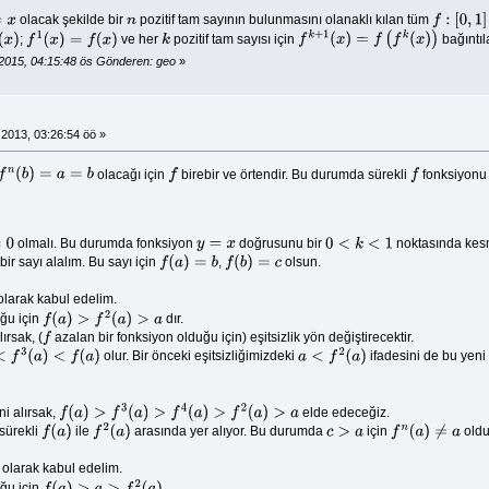
olacak şekilde bir
pozitif tam sayının bulunmasını olanaklı kılan tüm
n
f
:
[
0
,
1
]
→
[
0
;
ve her
pozitif tam sayısı için
bağıntıla
x
)
f
1
(
x
)
=
f
(
x
)
k
f
k
+
1
(
x
)
=
f
(
f
k
(
x
)
)
2015, 04:15:48 ös Gönderen: geo
»
2013, 03:26:54 öö »
olacağı için
birebir ve örtendir. Bu durumda sürekli
fonksiyonu y
f
f
olmalı. Bu durumda fonksiyon
doğrusunu bir
noktasında kes
y
=
x
0
<
k
<
1
ir sayı alalım. Bu sayı için
,
olsun.
f
(
a
)
=
b
f
(
b
)
=
c
larak kabul edelim.
ğu için
dır.
f
(
a
)
>
f
2
(
a
)
>
a
lırsak, (
azalan bir fonksiyon olduğu için) eşitsizlik yön değiştirecektir.
f
olur. Bir önceki eşitsizliğimizdeki
ifadesini de bu yeni
(
a
)
<
f
(
a
)
a
<
f
2
(
a
)
ni alırsak,
elde edeceğiz.
f
(
a
)
>
f
3
(
a
)
>
f
4
(
a
)
>
f
2
(
a
)
>
a
sürekli
ile
arasında yer alıyor. Bu durumda
için
oldu
f
(
a
)
f
2
(
a
)
c
>
a
f
n
(
a
)
≠
a
olarak kabul edelim.
ğu için
.